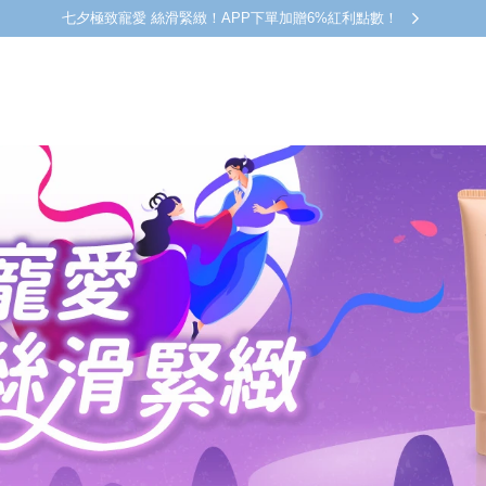
七夕極致寵愛 絲滑緊緻！APP下單加贈6%紅利點數！