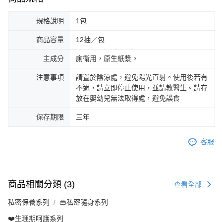
規格說明
1包
商品容量
12抽／包
主成分
廁衛用，原生紙漿。
注意事項
請置於陰涼處，避免陽光直射。使用後若有
不適，請立即停止使用，並請教醫生。請存
放在嬰幼兒無法取得處，避免誤食
保存期限
三年
客服
商品相關分類 (3)
查看全部
私密保養系列
👜私密隨身系列
❤️生理期呵護系列