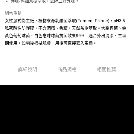
每筆NT$65，滿NT$899(含以上)免運費
淨味-添加茶樹萃取，去除血汙異味。
【「AFTEE先享後付」結帳流程】
醒簡訊。
１．於結帳方式選擇「AFTEE先享後付」後，將跳轉至「AFTEE先享後付」
2.透過簡訊連結打開帳單後，可選擇「超商條碼／台灣大直營門市／銀行轉
7-11取貨付款
結帳頁面，進行簡訊認證並確認金額後，即可完成結帳。
銷售重點
帳／街口支付／iPASS MONEY」等通路繳費。
２．訂單成立數日內，您將收到繳費通知簡訊。
每筆NT$65，滿NT$899(含以上)免運費
女性濕式衛生紙，植物來源乳酸菌萃取(Ferment Filtrate)，pH3.5
３．收到繳費通知簡訊後14天內，點擊此簡訊中的連結，可透過四大超商／
【注意事項】
私密酸性防護膜，不含酒精、香精，天然茶樹萃取。大腸桿菌、金
ATM／網路銀行／等多元方式進行付款，方視為交易完成。
宅配
1.本服務係由「台灣大哥大股份有限公司」（以下簡稱本公司）所提供，讓
※ 請注意：結帳手續完成當下不需立刻繳費，但若您需要取消訂單，請聯絡
黃色葡萄球菌、白色念珠球菌抗菌效果99%。適合外出清潔、生理
用戶於交易時，得透過本服務購買商品或服務，並由商店將買賣／分期付款
每筆NT$85，滿NT$899(含以上)免運費
購買商品的店家。未經商家同意取消之訂單仍視為有效，需透過AFTEE先享
買賣價金債權讓與本公司後，依約使用本公司帳單繳交帳款。
期使用，如廁後擦拭肌膚，用後可直接丟入馬桶。
後付繳納相關費用。
2.基於同意付款使用「大哥付你分期」之契約關係目的，商店將以您的個人
※ 交易是否成功請以「AFTEE先享後付 」之結帳頁面顯示為準，若有關於
資料（包含姓名、電話或地址）提供予台灣大哥大進項蒐集、處理及利用，
是否繳費成功／繳費後需取消欲退款等相關疑問，請聯繫「AFTEE先享後付
由本公司與您本人進行分期帳單所需資料之確認、核對及更正。
客戶支援中心」
https://netprotections.freshdesk.com/support/home
3.完整用戶服務條款，請詳閱以下連結：
https://oppay.tw/userRule
詳細說明
商品規格
相關推薦
【注意事項】
１．透過由恩沛科技股份有限公司提供之「AFTEE先享後付」服務完成之交
易，需依本服務之必要範圍內提供個人資料，並將交易相關給付款項請求債
權轉讓予恩沛科技股份有限公司。
２．關於個人資料處理事宜，請瀏覽以下網址：
https://aftee.tw/terms/#terms3
３．未成年的使用者請事先徵得法定代理人或監護人之同意方可使用
「AFTEE先享後付」，若未經同意申辦者引起之損失，本公司不負相關責
任。
４．使用「AFTEE先享後付」時，將依據個別帳號之用戶狀況，依本公司即
時審查核予不同之上限額度；若仍有額度不足之情形，本公司將視審查結果
請求用戶進行身份認證。