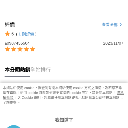
評價
查看全部
5
(
1
則評價
)
a0987455504
2023/11/07
本分類熱銷
全站排行
本網站中使用 cookie，欲查詢有關本網站使用 cookie 方式之詳情，及若您不希
熱門標籤
望在電腦上使用 cookie 時應如何變更電腦的 cookie 設定，請參閱本網站「
隱私
權條款
」之 Cookie 聲明。您繼續使用本網站即表示您同意本公司得按本網站使
用條款之 Cookie 聲明使用 cookie。
了解更多 >
我知道了