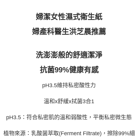
婦潔女性濕式衛生紙
婦產科醫生洪芝晨推薦

洗澎澎般的舒適潔淨
抗菌99%健康有感
pH3.5維持私密酸性力
溫和x舒緩x拭菌3合1
pH3.5：符合私密肌的溫和弱酸性，平衡私密微生態
植物來源：乳酸菌萃取(Ferment Filtrate)，擦除99%細