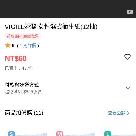
VIGILL婦潔 女性濕式衛生紙(12抽)
超取滿NT$899免運
5
(
1
則評價
)
NT$60
已賣出：477件
付款與運送方式
超取滿NT$899免運
付款方式
信用卡一次付款
商品加價購 (11)
查看全部
超商取貨付款
LINE Pay