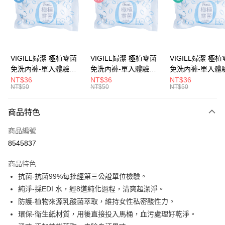
Apple Pay
街口支付
悠遊付
VIGILL婦潔 極植零菌
VIGILL婦潔 極植零菌
VIGILL婦潔 極
免洗內褲-單入體驗包
免洗內褲-單入體驗包
免洗內褲-單入體
Google Pay
(S) ◇完美服貼。零束
(M) ◇完美服貼。零束
(L) ◇完美服貼。零束
NT$36
NT$36
NT$36
NT$50
NT$50
NT$50
縛◇
縛◇
縛◇
全盈+PAY
大哥付你分期
商品特色
相關說明
商品編號
【大哥付你分期使用說明】
AFTEE先享後付
1.本服務由台灣大哥大提供，台灣大哥大用戶可立即使用無須另外申請。
8545837
2.付款方式選擇「大哥付你分期」，訂單成立後會自動跳轉到大哥付的交易
相關說明
流程，驗證手機門號後，選擇欲分期的期數、繳款截止日，確認付款後即完
商品特色
【關於「AFTEE先享後付」】
成交易。
ATM付款
AFTEE先享後付是「在收到商品之後才付款」的支付方式。 讓您購物簡單
抗菌-抗菌99%每批經第三公證單位檢驗。
3.實際核准額度、可分期數及費用金額請依後續交易確認頁面所載為準。
便利好安心！
4.訂單成立30分鐘內，如未前往確認交易或遇審核未通過，訂單將自動取
純淨-採EDI 水，經8道純化過程，清爽超潔淨。
１．簡單：不需註冊會員、不需綁卡、不需儲值。
運送方式
消。如遇「轉專審核」未通過狀況，表示未達大哥付你分期系統評分，恕無
２．便利：只要手機號碼，簡訊認證，即可結帳。
防護-植物來源乳酸菌萃取，維持女性私密酸性力。
法說明評估內容。
３．安心：先確認商品／服務後，再付款。
全家取貨付款
環保-衛生紙材質，用後直接投入馬桶，血污處理好乾淨。
【繳款方式說明】
1.分期款項不併入電信帳單，「大哥付你分期」於每月結算日後寄送繳費提