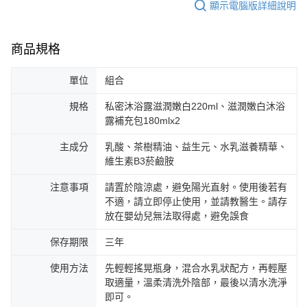
顯示電腦版詳細說明
商品規格
單位
組合
規格
私密沐浴露滋潤嫩白220ml、滋潤嫩白沐浴
露補充包180mlx2
主成分
乳酸、茶樹精油、益生元、水乳滋養精華、
維生素B3菸鹼胺
注意事項
請置於陰涼處，避免陽光直射。使用後若有
不適，請立即停止使用，並請教醫生。請存
放在嬰幼兒無法取得處，避免誤食
保存期限
三年
使用方法
先輕輕搖晃瓶身，混合水乳狀配方，再輕壓
取適量，溫柔清洗外陰部，最後以清水洗淨
即可。