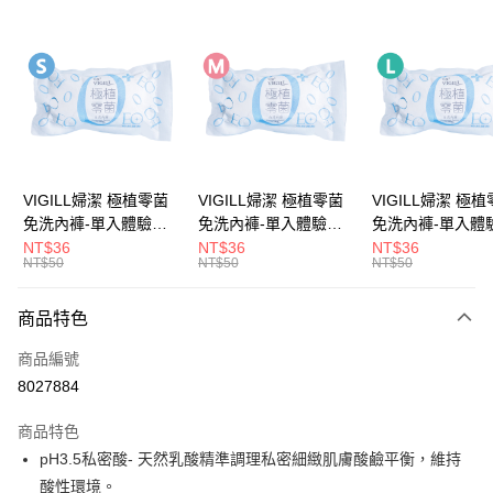
超商取貨付款
LINE Pay
Apple Pay
街口支付
悠遊付
VIGILL婦潔 極植零菌
VIGILL婦潔 極植零菌
VIGILL婦潔 極
免洗內褲-單入體驗包
免洗內褲-單入體驗包
免洗內褲-單入體
Google Pay
(S) ◇完美服貼。零束
(M) ◇完美服貼。零束
(L) ◇完美服貼。零束
NT$36
NT$36
NT$36
NT$50
NT$50
NT$50
縛◇
縛◇
縛◇
全盈+PAY
大哥付你分期
商品特色
相關說明
商品編號
【大哥付你分期使用說明】
AFTEE先享後付
1.本服務由台灣大哥大提供，台灣大哥大用戶可立即使用無須另外申請。
8027884
2.付款方式選擇「大哥付你分期」，訂單成立後會自動跳轉到大哥付的交易
相關說明
流程，驗證手機門號後，選擇欲分期的期數、繳款截止日，確認付款後即完
商品特色
【關於「AFTEE先享後付」】
成交易。
ATM付款
AFTEE先享後付是「在收到商品之後才付款」的支付方式。 讓您購物簡單
pH3.5私密酸- 天然乳酸精準調理私密細緻肌膚酸鹼平衡，維持
3.實際核准額度、可分期數及費用金額請依後續交易確認頁面所載為準。
便利好安心！
4.訂單成立30分鐘內，如未前往確認交易或遇審核未通過，訂單將自動取
酸性環境。
１．簡單：不需註冊會員、不需綁卡、不需儲值。