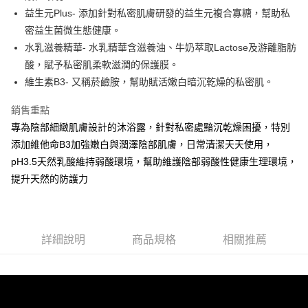
運送方式
消。如遇「轉專審核」未通過狀況，表示未達大哥付你分期系統評分，恕無
２．便利：只要手機號碼，簡訊認證，即可結帳。
益生元Plus- 添加針對私密肌膚研發的益生元複合寡糖，幫助私
法說明評估內容。
３．安心：先確認商品／服務後，再付款。
全家取貨付款
密益生菌微生態健康。
【繳款方式說明】
1.分期款項不併入電信帳單，「大哥付你分期」於每月結算日後寄送繳費提
每筆NT$65，滿NT$899(含以上)免運費
水乳滋養精華- 水乳精華含滋養油、牛奶萃取Lactose及游離脂肪
【「AFTEE先享後付」結帳流程】
醒簡訊。
１．於結帳方式選擇「AFTEE先享後付」後，將跳轉至「AFTEE先享後付」
酸，賦予私密肌柔軟滋潤的保護膜。
2.透過簡訊連結打開帳單後，可選擇「超商條碼／台灣大直營門市／銀行轉
7-11取貨付款
結帳頁面，進行簡訊認證並確認金額後，即可完成結帳。
帳／街口支付／iPASS MONEY」等通路繳費。
維生素B3- 又稱菸鹼胺，幫助賦活嫩白暗沉乾燥的私密肌。
２．訂單成立數日內，您將收到繳費通知簡訊。
每筆NT$65，滿NT$899(含以上)免運費
３．收到繳費通知簡訊後14天內，點擊此簡訊中的連結，可透過四大超商／
【注意事項】
銷售重點
ATM／網路銀行／等多元方式進行付款，方視為交易完成。
宅配
1.本服務係由「台灣大哥大股份有限公司」（以下簡稱本公司）所提供，讓
※ 請注意：結帳手續完成當下不需立刻繳費，但若您需要取消訂單，請聯絡
專為陰部細緻肌膚設計的沐浴露，針對私密處黯沉乾燥困擾，特別
用戶於交易時，得透過本服務購買商品或服務，並由商店將買賣／分期付款
每筆NT$85，滿NT$899(含以上)免運費
購買商品的店家。未經商家同意取消之訂單仍視為有效，需透過AFTEE先享
買賣價金債權讓與本公司後，依約使用本公司帳單繳交帳款。
添加維他命B3加強嫩白與潤澤陰部肌膚，日常清潔天天使用，
後付繳納相關費用。
2.基於同意付款使用「大哥付你分期」之契約關係目的，商店將以您的個人
※ 交易是否成功請以「AFTEE先享後付 」之結帳頁面顯示為準，若有關於
pH3.5天然乳酸維持弱酸環境，幫助維護陰部弱酸性健康生理環境，
資料（包含姓名、電話或地址）提供予台灣大哥大進項蒐集、處理及利用，
是否繳費成功／繳費後需取消欲退款等相關疑問，請聯繫「AFTEE先享後付
提升天然的防護力
由本公司與您本人進行分期帳單所需資料之確認、核對及更正。
客戶支援中心」
https://netprotections.freshdesk.com/support/home
3.完整用戶服務條款，請詳閱以下連結：
https://oppay.tw/userRule
【注意事項】
１．透過由恩沛科技股份有限公司提供之「AFTEE先享後付」服務完成之交
易，需依本服務之必要範圍內提供個人資料，並將交易相關給付款項請求債
詳細說明
商品規格
相關推薦
權轉讓予恩沛科技股份有限公司。
２．關於個人資料處理事宜，請瀏覽以下網址：
https://aftee.tw/terms/#terms3
３．未成年的使用者請事先徵得法定代理人或監護人之同意方可使用
「AFTEE先享後付」，若未經同意申辦者引起之損失，本公司不負相關責