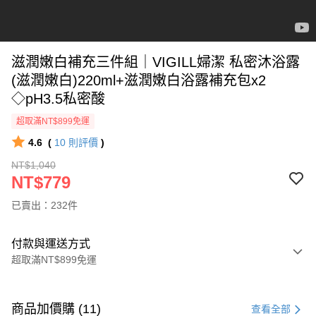
滋潤嫩白補充三件組｜VIGILL婦潔 私密沐浴露
(滋潤嫩白)220ml+滋潤嫩白浴露補充包x2
◇pH3.5私密酸
超取滿NT$899免運
4.6
(
10
則評價
)
NT$1,040
NT$779
已賣出：232件
付款與運送方式
超取滿NT$899免運
付款方式
信用卡一次付款
商品加價購 (11)
查看全部