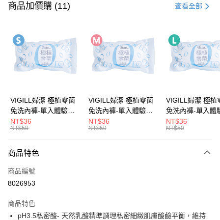
信用卡一次付款
商品加價購 (11)
查看全部
超商取貨付款
LINE Pay
Apple Pay
街口支付
悠遊付
VIGILL婦潔 極植零菌
VIGILL婦潔 極植零菌
VIGILL婦潔 極
免洗內褲-單入體驗包
免洗內褲-單入體驗包
免洗內褲-單入體
Google Pay
(S) ◇完美服貼。零束
(M) ◇完美服貼。零束
(L) ◇完美服貼。零束
NT$36
NT$36
NT$36
NT$50
NT$50
NT$50
縛◇
縛◇
縛◇
全盈+PAY
大哥付你分期
商品特色
相關說明
商品編號
【大哥付你分期使用說明】
AFTEE先享後付
1.本服務由台灣大哥大提供，台灣大哥大用戶可立即使用無須另外申請。
8026953
2.付款方式選擇「大哥付你分期」，訂單成立後會自動跳轉到大哥付的交易
相關說明
流程，驗證手機門號後，選擇欲分期的期數、繳款截止日，確認付款後即完
商品特色
【關於「AFTEE先享後付」】
成交易。
ATM付款
AFTEE先享後付是「在收到商品之後才付款」的支付方式。 讓您購物簡單
pH3.5私密酸- 天然乳酸精準調理私密細緻肌膚酸鹼平衡，維持
3.實際核准額度、可分期數及費用金額請依後續交易確認頁面所載為準。