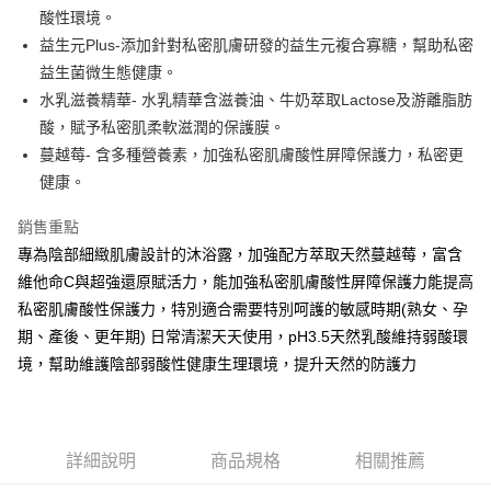
便利好安心！
4.訂單成立30分鐘內，如未前往確認交易或遇審核未通過，訂單將自動取
酸性環境。
１．簡單：不需註冊會員、不需綁卡、不需儲值。
運送方式
消。如遇「轉專審核」未通過狀況，表示未達大哥付你分期系統評分，恕無
２．便利：只要手機號碼，簡訊認證，即可結帳。
益生元Plus-添加針對私密肌膚研發的益生元複合寡糖，幫助私密
法說明評估內容。
３．安心：先確認商品／服務後，再付款。
全家取貨付款
益生菌微生態健康。
【繳款方式說明】
1.分期款項不併入電信帳單，「大哥付你分期」於每月結算日後寄送繳費提
每筆NT$65，滿NT$899(含以上)免運費
水乳滋養精華- 水乳精華含滋養油、牛奶萃取Lactose及游離脂肪
【「AFTEE先享後付」結帳流程】
醒簡訊。
１．於結帳方式選擇「AFTEE先享後付」後，將跳轉至「AFTEE先享後付」
酸，賦予私密肌柔軟滋潤的保護膜。
2.透過簡訊連結打開帳單後，可選擇「超商條碼／台灣大直營門市／銀行轉
7-11取貨付款
結帳頁面，進行簡訊認證並確認金額後，即可完成結帳。
帳／街口支付／iPASS MONEY」等通路繳費。
蔓越莓- 含多種營養素，加強私密肌膚酸性屏障保護力，私密更
２．訂單成立數日內，您將收到繳費通知簡訊。
每筆NT$65，滿NT$899(含以上)免運費
３．收到繳費通知簡訊後14天內，點擊此簡訊中的連結，可透過四大超商／
健康。
【注意事項】
ATM／網路銀行／等多元方式進行付款，方視為交易完成。
宅配
1.本服務係由「台灣大哥大股份有限公司」（以下簡稱本公司）所提供，讓
※ 請注意：結帳手續完成當下不需立刻繳費，但若您需要取消訂單，請聯絡
銷售重點
用戶於交易時，得透過本服務購買商品或服務，並由商店將買賣／分期付款
每筆NT$85，滿NT$899(含以上)免運費
購買商品的店家。未經商家同意取消之訂單仍視為有效，需透過AFTEE先享
買賣價金債權讓與本公司後，依約使用本公司帳單繳交帳款。
專為陰部細緻肌膚設計的沐浴露，加強配方萃取天然蔓越莓，富含
後付繳納相關費用。
2.基於同意付款使用「大哥付你分期」之契約關係目的，商店將以您的個人
※ 交易是否成功請以「AFTEE先享後付 」之結帳頁面顯示為準，若有關於
維他命C與超強還原賦活力，能加強私密肌膚酸性屏障保護力能提高
資料（包含姓名、電話或地址）提供予台灣大哥大進項蒐集、處理及利用，
是否繳費成功／繳費後需取消欲退款等相關疑問，請聯繫「AFTEE先享後付
私密肌膚酸性保護力，特別適合需要特別呵護的敏感時期(熟女、孕
由本公司與您本人進行分期帳單所需資料之確認、核對及更正。
客戶支援中心」
https://netprotections.freshdesk.com/support/home
3.完整用戶服務條款，請詳閱以下連結：
https://oppay.tw/userRule
期、產後、更年期) 日常清潔天天使用，pH3.5天然乳酸維持弱酸環
【注意事項】
境，幫助維護陰部弱酸性健康生理環境，提升天然的防護力
１．透過由恩沛科技股份有限公司提供之「AFTEE先享後付」服務完成之交
易，需依本服務之必要範圍內提供個人資料，並將交易相關給付款項請求債
權轉讓予恩沛科技股份有限公司。
２．關於個人資料處理事宜，請瀏覽以下網址：
https://aftee.tw/terms/#terms3
詳細說明
商品規格
相關推薦
３．未成年的使用者請事先徵得法定代理人或監護人之同意方可使用