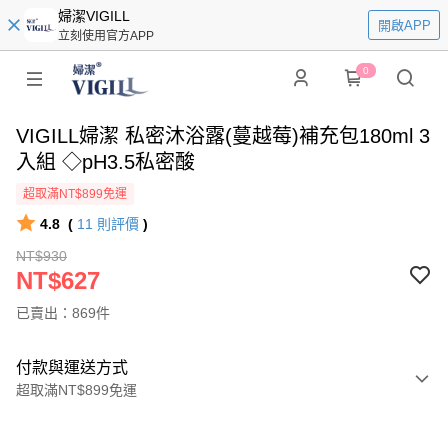
婦潔VIGILL
開啟APP
立刻使用官方APP
0
VIGILL婦潔 私密沐浴露(蔓越莓)補充包180ml 3
入組 ◇pH3.5私密酸
超取滿NT$899免運
4.8
(
11
則評價
)
NT$930
NT$627
已賣出：869件
付款與運送方式
超取滿NT$899免運
付款方式