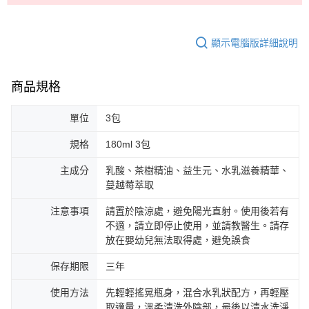
顯示電腦版詳細說明
商品規格
單位
3包
規格
180ml 3包
主成分
乳酸、茶樹精油、益生元、水乳滋養精華、
蔓越莓萃取
注意事項
請置於陰涼處，避免陽光直射。使用後若有
不適，請立即停止使用，並請教醫生。請存
放在嬰幼兒無法取得處，避免誤食
保存期限
三年
使用方法
先輕輕搖晃瓶身，混合水乳狀配方，再輕壓
取適量，溫柔清洗外陰部，最後以清水洗淨