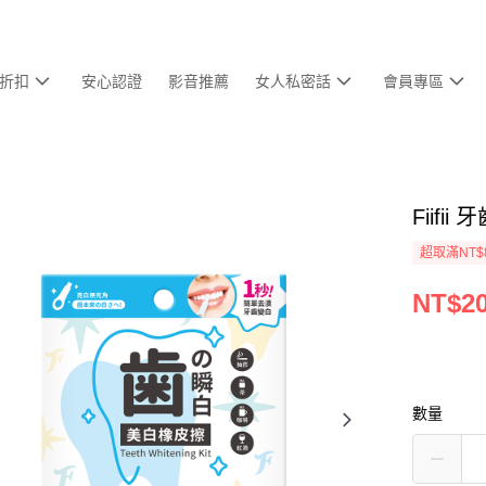
折扣
安心認證
影音推薦
女人私密話
會員專區
Fiifi
超取滿NT$
NT$2
數量