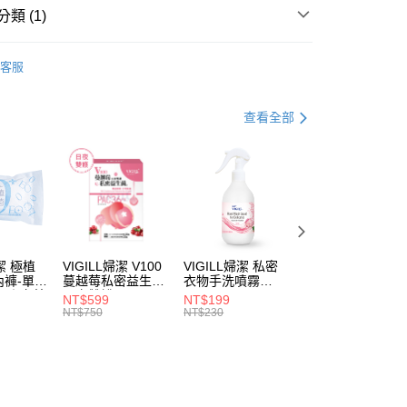
分期
類 (1)
妝美體系列
你分期使用說明】
享後付
客服
由台灣大哥大提供，台灣大哥大用戶可立即使用無須另外申請。
式選擇「大哥付你分期」，訂單成立後會自動跳轉到大哥付的交易
證手機門號後，選擇欲分期的期數、繳款截止日，確認付款後即
FTEE先享後付」】
查看全部
。
先享後付是「在收到商品之後才付款」的支付方式。 讓您購物簡單
准額度、可分期數及費用金額請依後續交易確認頁面所載為準。
心！
立30分鐘內，如未前往確認交易或遇審核未通過，訂單將自動取
：不需註冊會員、不需綁卡、不需儲值。
「轉專審核」未通過狀況，表示未達大哥付你分期系統評分，恕
：只要手機號碼，簡訊認證，即可結帳。
評估內容。
：先確認商品／服務後，再付款。
式說明】
付款
項不併入電信帳單，「大哥付你分期」於每月結算日後寄送繳費提
EE先享後付」結帳流程】
5，滿NT$899(含以上)免運費
方式選擇「AFTEE先享後付」後，將跳轉至「AFTEE先享後
訊連結打開帳單後，可選擇「超商條碼／台灣大直營門市／銀行轉
頁面，進行簡訊認證並確認金額後，即可完成結帳。
付／iPASS MONEY」等通路繳費。
婦潔 極植
VIGILL婦潔 V100
VIGILL婦潔 私密
VIGILL婦潔 法式
付款
成立數日內，您將收到繳費通知簡訊。
內褲-單入
蔓越莓私密益生菌-
衣物手洗噴霧
柔密除毛貼片組-
費通知簡訊後14天內，點擊此簡訊中的連結，可透過四大超商
5，滿NT$899(含以上)免運費
完美
日夜雙護(20+20
250ml
密區專用
項】
NT$599
NT$199
NT$240
網路銀行／等多元方式進行付款，方視為交易完成。
束縛◇
粒/盒)
NT$750
NT$230
NT$280
係由「台灣大哥大股份有限公司」（以下簡稱本公司）所提供，讓
：結帳手續完成當下不需立刻繳費，但若您需要取消訂單，請聯
易時，得透過本服務購買商品或服務，並由商店將買賣／分期付
的店家。未經商家同意取消之訂單仍視為有效，需透過AFTEE
金債權讓與本公司後，依約使用本公司帳單繳交帳款。
繳納相關費用。
5，滿NT$899(含以上)免運費
意付款使用「大哥付你分期」之契約關係目的，商店將以您的個人
否成功請以「AFTEE先享後付 」之結帳頁面顯示為準，若有關於
含姓名、電話或地址）提供予台灣大哥大進項蒐集、處理及利
功／繳費後需取消欲退款等相關疑問，請聯繫「AFTEE先享後
公司與您本人進行分期帳單所需資料之確認、核對及更正。
援中心」
https://netprotections.freshdesk.com/support/home