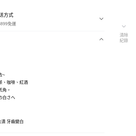
送方式
899免運
清除
紀錄
次付款
付款
去~
茶、咖啡、紅酒
死角，
の白さへ
y
去漬 牙齒變白