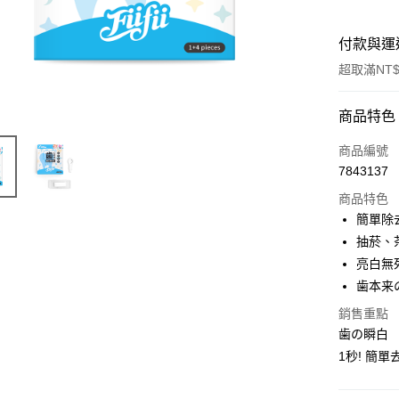
付款與運
超取滿NT$
付款方式
商品特色
信用卡一
商品編號
7843137
超商取貨
商品特色
LINE Pay
簡單除
抽菸、
Apple Pay
亮白無
街口支付
歯本来
悠遊付
銷售重點
歯の瞬白
Google Pa
1秒! 簡單
全盈+PAY