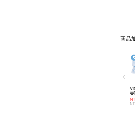
商品加
V
零
體驗
N
服
NT