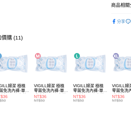
大哥付你
商品相關分
相關說明
Fiifii美
【大哥付
AFTEE先
分享
1.本服務
2.付款方
相關說明
流程，驗
【關於「A
價購 (11)
ATM付款
完成交易
AFTEE
3.實際核
便利好安
4.訂單成
１．簡單
消。如遇
２．便利
運送方式
無法說明
３．安心
【繳款方
全家取貨
1.分期款
【「AFT
醒簡訊。
每筆NT$6
１．於結帳
2.透過簡
付」結帳
帳／街口支
IGILL婦潔 極植
VIGILL婦潔 極植
VIGILL婦潔 極植
VIGILL
7-11取貨
２．訂單
菌免洗內褲-單入
零菌免洗內褲-單入
零菌免洗內褲-單入
零菌免洗
３．收到繳
每筆NT$6
包(S) ◇完美
體驗包(M) ◇完美
體驗包(L) ◇完美
體驗包(XL) ◇
【注意事
T$36
NT$36
NT$36
NT$36
／ATM／
貼。零束縛◇
服貼。零束縛◇
服貼。零束縛◇
服貼。零
$50
NT$50
NT$50
NT$50
1.本服務
※ 請注意
宅配
用戶於交
絡購買商品
款買賣價
先享後付
每筆NT$8
2.基於同
※ 交易是
資料（包
是否繳費成
用，由本
付客戶支