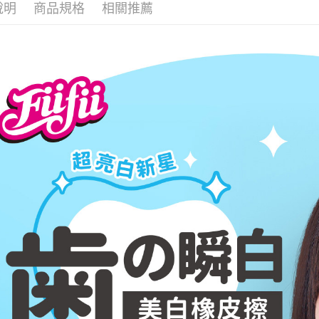
3.完整用
說明
商品規格
相關推薦
【注意事
１．透過由
交易，需
求債權轉
２．關於
https://aft
３．未成
「AFTE
任。
４．使用「
即時審查
結果請求
５．嚴禁
形，恩沛
動。