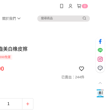
0
關於我們
i 牙齒美白橡皮擦
899免運
00
已賣出：244件