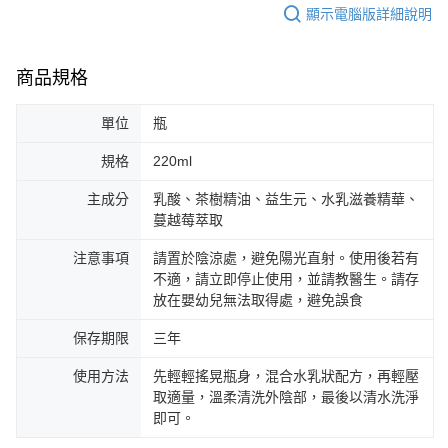
顯示電腦版詳細說明
商品規格
單位
瓶
規格
220ml
主成分
乳酸、茶樹精油、益生元、水乳滋養精華、
蔓越莓萃取
注意事項
請置於陰涼處，避免陽光直射。使用後若有
不適，請立即停止使用，並請教醫生。請存
放在嬰幼兒無法取得處，避免誤食
保存期限
三年
使用方法
先輕輕搖晃瓶身，混合水乳狀配方，再輕壓
取適量，溫柔清洗外陰部，最後以清水洗淨
即可。