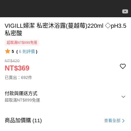
VIGILL婦潔 私密沐浴露(蔓越莓)220ml ◇pH3.5
私密酸
超取滿NT$899免運
5
(
6
則評價
)
NT$420
NT$369
已賣出：692件
付款與運送方式
超取滿NT$899免運
付款方式
信用卡一次付款
商品加價購 (11)
查看全部
超商取貨付款