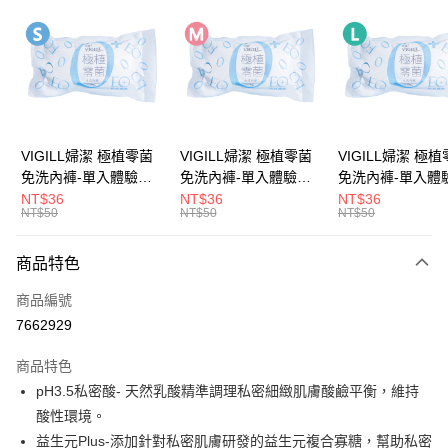
LINE Pay
Apple Pay
街口支付
悠遊付
VIGILL婦潔 極植零菌
VIGILL婦潔 極植零菌
VIGILL婦潔 極
免洗內褲-單入體驗包
免洗內褲-單入體驗包
免洗內褲-單入體
Google Pay
(S) ◇完美服貼。零束
(M) ◇完美服貼。零束
(L) ◇完美服貼。零束
NT$36
NT$36
NT$36
NT$50
NT$50
NT$50
縛◇
縛◇
縛◇
全盈+PAY
大哥付你分期
商品特色
相關說明
商品編號
【大哥付你分期使用說明】
AFTEE先享後付
1.本服務由台灣大哥大提供，台灣大哥大用戶可立即使用無須另外申請。
7662929
2.付款方式選擇「大哥付你分期」，訂單成立後會自動跳轉到大哥付的交易
相關說明
流程，驗證手機門號後，選擇欲分期的期數、繳款截止日，確認付款後即完
商品特色
【關於「AFTEE先享後付」】
成交易。
ATM付款
AFTEE先享後付是「在收到商品之後才付款」的支付方式。 讓您購物簡單
pH3.5私密酸- 天然乳酸精準調理私密細緻肌膚酸鹼平衡，維持
3.實際核准額度、可分期數及費用金額請依後續交易確認頁面所載為準。
便利好安心！
4.訂單成立30分鐘內，如未前往確認交易或遇審核未通過，訂單將自動取
酸性環境。
１．簡單：不需註冊會員、不需綁卡、不需儲值。
運送方式
消。如遇「轉專審核」未通過狀況，表示未達大哥付你分期系統評分，恕無
２．便利：只要手機號碼，簡訊認證，即可結帳。
益生元Plus-添加針對私密肌膚研發的益生元複合寡糖，幫助私密