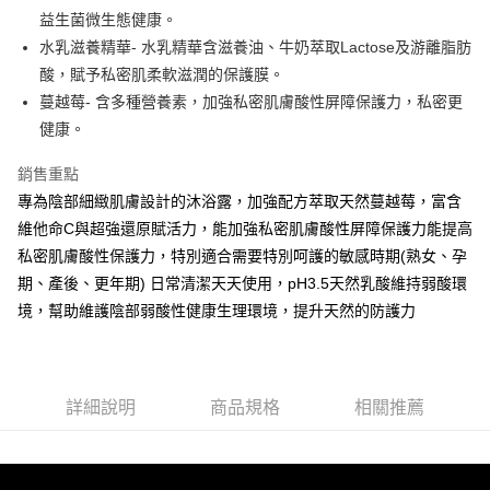
法說明評估內容。
３．安心：先確認商品／服務後，再付款。
全家取貨付款
益生菌微生態健康。
【繳款方式說明】
1.分期款項不併入電信帳單，「大哥付你分期」於每月結算日後寄送繳費提
每筆NT$65，滿NT$899(含以上)免運費
水乳滋養精華- 水乳精華含滋養油、牛奶萃取Lactose及游離脂肪
【「AFTEE先享後付」結帳流程】
醒簡訊。
１．於結帳方式選擇「AFTEE先享後付」後，將跳轉至「AFTEE先享後付」
酸，賦予私密肌柔軟滋潤的保護膜。
2.透過簡訊連結打開帳單後，可選擇「超商條碼／台灣大直營門市／銀行轉
7-11取貨付款
結帳頁面，進行簡訊認證並確認金額後，即可完成結帳。
帳／街口支付／iPASS MONEY」等通路繳費。
蔓越莓- 含多種營養素，加強私密肌膚酸性屏障保護力，私密更
２．訂單成立數日內，您將收到繳費通知簡訊。
每筆NT$65，滿NT$899(含以上)免運費
３．收到繳費通知簡訊後14天內，點擊此簡訊中的連結，可透過四大超商／
健康。
【注意事項】
ATM／網路銀行／等多元方式進行付款，方視為交易完成。
宅配
1.本服務係由「台灣大哥大股份有限公司」（以下簡稱本公司）所提供，讓
※ 請注意：結帳手續完成當下不需立刻繳費，但若您需要取消訂單，請聯絡
銷售重點
用戶於交易時，得透過本服務購買商品或服務，並由商店將買賣／分期付款
每筆NT$85，滿NT$899(含以上)免運費
購買商品的店家。未經商家同意取消之訂單仍視為有效，需透過AFTEE先享
買賣價金債權讓與本公司後，依約使用本公司帳單繳交帳款。
專為陰部細緻肌膚設計的沐浴露，加強配方萃取天然蔓越莓，富含
後付繳納相關費用。
2.基於同意付款使用「大哥付你分期」之契約關係目的，商店將以您的個人
※ 交易是否成功請以「AFTEE先享後付 」之結帳頁面顯示為準，若有關於
維他命C與超強還原賦活力，能加強私密肌膚酸性屏障保護力能提高
資料（包含姓名、電話或地址）提供予台灣大哥大進項蒐集、處理及利用，
是否繳費成功／繳費後需取消欲退款等相關疑問，請聯繫「AFTEE先享後付
私密肌膚酸性保護力，特別適合需要特別呵護的敏感時期(熟女、孕
由本公司與您本人進行分期帳單所需資料之確認、核對及更正。
客戶支援中心」
https://netprotections.freshdesk.com/support/home
3.完整用戶服務條款，請詳閱以下連結：
https://oppay.tw/userRule
期、產後、更年期) 日常清潔天天使用，pH3.5天然乳酸維持弱酸環
【注意事項】
境，幫助維護陰部弱酸性健康生理環境，提升天然的防護力
１．透過由恩沛科技股份有限公司提供之「AFTEE先享後付」服務完成之交
易，需依本服務之必要範圍內提供個人資料，並將交易相關給付款項請求債
權轉讓予恩沛科技股份有限公司。
２．關於個人資料處理事宜，請瀏覽以下網址：
https://aftee.tw/terms/#terms3
詳細說明
商品規格
相關推薦
３．未成年的使用者請事先徵得法定代理人或監護人之同意方可使用
「AFTEE先享後付」，若未經同意申辦者引起之損失，本公司不負相關責
任。
４．使用「AFTEE先享後付」時，將依據個別帳號之用戶狀況，依本公司即