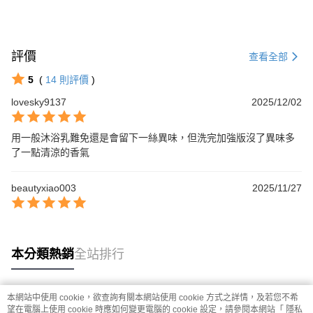
評價
查看全部
5
(
14
則評價
)
lovesky9137
2025/12/02
用一般沐浴乳難免還是會留下一絲異味，但洗完加強版沒了異味多
了一點清涼的香氣
beautyxiao003
2025/11/27
本分類熱銷
全站排行
本網站中使用 cookie，欲查詢有關本網站使用 cookie 方式之詳情，及若您不希
熱門標籤
望在電腦上使用 cookie 時應如何變更電腦的 cookie 設定，請參閱本網站「
隱私