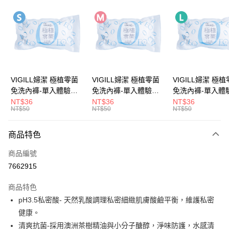
LINE Pay
Apple Pay
街口支付
悠遊付
VIGILL婦潔 極植零菌
VIGILL婦潔 極植零菌
VIGILL婦潔 極
免洗內褲-單入體驗包
免洗內褲-單入體驗包
免洗內褲-單入體
Google Pay
(S) ◇完美服貼。零束
(M) ◇完美服貼。零束
(L) ◇完美服貼。零束
NT$36
NT$36
NT$36
NT$50
NT$50
NT$50
縛◇
縛◇
縛◇
全盈+PAY
大哥付你分期
商品特色
相關說明
商品編號
【大哥付你分期使用說明】
AFTEE先享後付
1.本服務由台灣大哥大提供，台灣大哥大用戶可立即使用無須另外申請。
7662915
2.付款方式選擇「大哥付你分期」，訂單成立後會自動跳轉到大哥付的交易
相關說明
流程，驗證手機門號後，選擇欲分期的期數、繳款截止日，確認付款後即完
商品特色
【關於「AFTEE先享後付」】
成交易。
ATM付款
AFTEE先享後付是「在收到商品之後才付款」的支付方式。 讓您購物簡單
pH3.5私密酸- 天然乳酸調理私密細緻肌膚酸鹼平衡，維護私密
3.實際核准額度、可分期數及費用金額請依後續交易確認頁面所載為準。
便利好安心！
4.訂單成立30分鐘內，如未前往確認交易或遇審核未通過，訂單將自動取
健康。
１．簡單：不需註冊會員、不需綁卡、不需儲值。
運送方式
消。如遇「轉專審核」未通過狀況，表示未達大哥付你分期系統評分，恕無
２．便利：只要手機號碼，簡訊認證，即可結帳。
清爽抗菌-採用澳洲茶樹精油與小分子醣醇，淨味防護，水感清