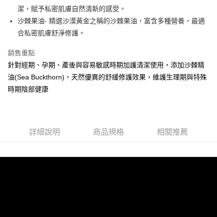
法說明評估內容。
３．安心：先確認商品／服務後，再付款。
全家取貨付款
潔，賦予私密肌膚自然清新的感受。
【繳款方式說明】
1.分期款項不併入電信帳單，「大哥付你分期」於每月結算日後寄送繳費提
每筆NT$65，滿NT$899(含以上)免運費
沙棘果油- 精選沙漠黃金之稱的沙棘果油，富含多種營養，最適
【「AFTEE先享後付」結帳流程】
醒簡訊。
１．於結帳方式選擇「AFTEE先享後付」後，將跳轉至「AFTEE先享後付」
合私密肌膚舒淨修護。
2.透過簡訊連結打開帳單後，可選擇「超商條碼／台灣大直營門市／銀行轉
7-11取貨付款
結帳頁面，進行簡訊認證並確認金額後，即可完成結帳。
帳／街口支付／iPASS MONEY」等通路繳費。
２．訂單成立數日內，您將收到繳費通知簡訊。
每筆NT$65，滿NT$899(含以上)免運費
銷售重點
３．收到繳費通知簡訊後14天內，點擊此簡訊中的連結，可透過四大超商／
【注意事項】
針對經期、孕期、產後與容易敏感時期加護清潔使用，添加沙棘精
ATM／網路銀行／等多元方式進行付款，方視為交易完成。
宅配
1.本服務係由「台灣大哥大股份有限公司」（以下簡稱本公司）所提供，讓
※ 請注意：結帳手續完成當下不需立刻繳費，但若您需要取消訂單，請聯絡
油(Sea Buckthorn)，天然優異的舒緩修護效果，維護生理期與特殊
用戶於交易時，得透過本服務購買商品或服務，並由商店將買賣／分期付款
每筆NT$85，滿NT$899(含以上)免運費
購買商品的店家。未經商家同意取消之訂單仍視為有效，需透過AFTEE先享
買賣價金債權讓與本公司後，依約使用本公司帳單繳交帳款。
時期陰部健康
後付繳納相關費用。
2.基於同意付款使用「大哥付你分期」之契約關係目的，商店將以您的個人
※ 交易是否成功請以「AFTEE先享後付 」之結帳頁面顯示為準，若有關於
資料（包含姓名、電話或地址）提供予台灣大哥大進項蒐集、處理及利用，
是否繳費成功／繳費後需取消欲退款等相關疑問，請聯繫「AFTEE先享後付
由本公司與您本人進行分期帳單所需資料之確認、核對及更正。
客戶支援中心」
https://netprotections.freshdesk.com/support/home
3.完整用戶服務條款，請詳閱以下連結：
https://oppay.tw/userRule
詳細說明
商品規格
相關推薦
【注意事項】
１．透過由恩沛科技股份有限公司提供之「AFTEE先享後付」服務完成之交
易，需依本服務之必要範圍內提供個人資料，並將交易相關給付款項請求債
權轉讓予恩沛科技股份有限公司。
２．關於個人資料處理事宜，請瀏覽以下網址：
https://aftee.tw/terms/#terms3
３．未成年的使用者請事先徵得法定代理人或監護人之同意方可使用
「AFTEE先享後付」，若未經同意申辦者引起之損失，本公司不負相關責
任。
４．使用「AFTEE先享後付」時，將依據個別帳號之用戶狀況，依本公司即