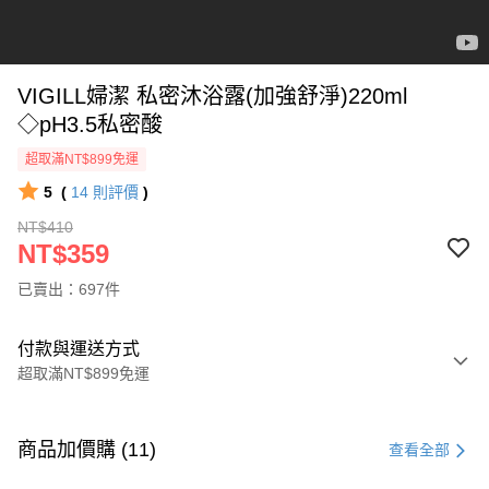
VIGILL婦潔 私密沐浴露(加強舒淨)220ml
◇pH3.5私密酸
超取滿NT$899免運
5
(
14
則評價
)
NT$410
NT$359
已賣出：697件
付款與運送方式
超取滿NT$899免運
付款方式
信用卡一次付款
商品加價購 (11)
查看全部
超商取貨付款