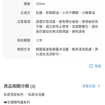
規格
220ml
主成分
乳酸、茶樹精油、小分子糖醇、沙棘果油
注意事項
請置於陰涼處，避免陽光直射。使用後若有
不適，請立即停止使用，並請教醫生。請存
放在嬰幼兒無法取得處，避免誤食
保存期限
三年
使用方法
輕壓瓶身取適量沐浴露，輕柔清洗肌膚，再
以清水洗淨即可。
客服
商品相關分類 (3)
查看全部
私密清潔系列
私密沐浴露
❤️生理期呵護系列