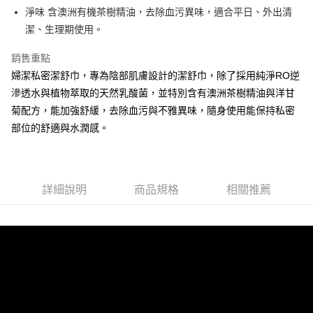
1.分期款項不併入電信帳單，「大哥付你分期」於每月結算日後寄送繳費提
每筆NT$65，滿NT$899(含以上)免運費
淨味 含澳洲有機茶樹精油，去除血污異味，適合平日、外出清
【「AFTEE先享後付」結帳流程】
醒簡訊。
１．於結帳方式選擇「AFTEE先享後付」後，將跳轉至「AFTEE先享後付」
潔、生理期使用。
2.透過簡訊連結打開帳單後，可選擇「超商條碼／台灣大直營門市／銀行轉
7-11取貨付款
結帳頁面，進行簡訊認證並確認金額後，即可完成結帳。
帳／街口支付／iPASS MONEY」等通路繳費。
２．訂單成立數日內，您將收到繳費通知簡訊。
每筆NT$65，滿NT$899(含以上)免運費
銷售重點
３．收到繳費通知簡訊後14天內，點擊此簡訊中的連結，可透過四大超商／
【注意事項】
婦潔私密潔舒巾，專為陰部肌膚設計的潔舒巾，除了採用純淨RO逆
ATM／網路銀行／等多元方式進行付款，方視為交易完成。
宅配
1.本服務係由「台灣大哥大股份有限公司」（以下簡稱本公司）所提供，讓
※ 請注意：結帳手續完成當下不需立刻繳費，但若您需要取消訂單，請聯絡
滲透水與植物萃取的天然乳酸菌，並特別含有澳洲茶樹精油與洋甘
用戶於交易時，得透過本服務購買商品或服務，並由商店將買賣／分期付款
每筆NT$85，滿NT$899(含以上)免運費
購買商品的店家。未經商家同意取消之訂單仍視為有效，需透過AFTEE先享
買賣價金債權讓與本公司後，依約使用本公司帳單繳交帳款。
菊配方，能加強舒緩，去除血污與不雅異味，隨身使用能保持私密
後付繳納相關費用。
2.基於同意付款使用「大哥付你分期」之契約關係目的，商店將以您的個人
※ 交易是否成功請以「AFTEE先享後付 」之結帳頁面顯示為準，若有關於
部位的舒適與水潤感。
資料（包含姓名、電話或地址）提供予台灣大哥大進項蒐集、處理及利用，
是否繳費成功／繳費後需取消欲退款等相關疑問，請聯繫「AFTEE先享後付
由本公司與您本人進行分期帳單所需資料之確認、核對及更正。
客戶支援中心」
https://netprotections.freshdesk.com/support/home
3.完整用戶服務條款，請詳閱以下連結：
https://oppay.tw/userRule
【注意事項】
詳細說明
商品規格
相關推薦
１．透過由恩沛科技股份有限公司提供之「AFTEE先享後付」服務完成之交
易，需依本服務之必要範圍內提供個人資料，並將交易相關給付款項請求債
權轉讓予恩沛科技股份有限公司。
２．關於個人資料處理事宜，請瀏覽以下網址：
https://aftee.tw/terms/#terms3
３．未成年的使用者請事先徵得法定代理人或監護人之同意方可使用
「AFTEE先享後付」，若未經同意申辦者引起之損失，本公司不負相關責
任。
４．使用「AFTEE先享後付」時，將依據個別帳號之用戶狀況，依本公司即
時審查核予不同之上限額度；若仍有額度不足之情形，本公司將視審查結果