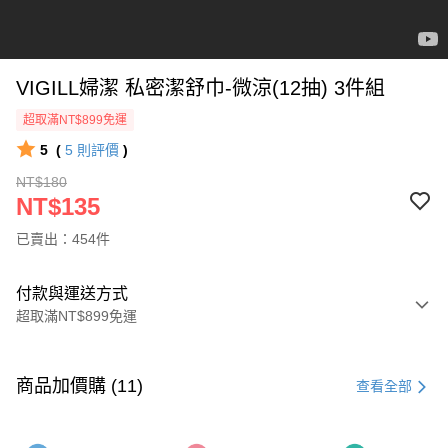
VIGILL婦潔 私密潔舒巾-微涼(12抽) 3件組
超取滿NT$899免運
5
(
5
則評價
)
NT$180
NT$135
已賣出：454件
付款與運送方式
超取滿NT$899免運
付款方式
信用卡一次付款
商品加價購 (11)
查看全部
超商取貨付款