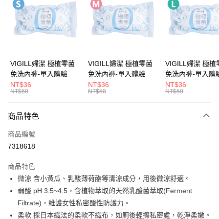
LINE Pay
Apple Pay
街口支付
悠遊付
VIGILL婦潔 極植零菌
VIGILL婦潔 極植零菌
VIGILL婦潔 極
免洗內褲-單入體驗包
免洗內褲-單入體驗包
免洗內褲-單入體
Google Pay
(S) ◇完美服貼。零束
(M) ◇完美服貼。零束
(L) ◇完美服貼。零束
NT$36
NT$36
NT$36
NT$50
NT$50
NT$50
縛◇
縛◇
縛◇
全盈+PAY
大哥付你分期
商品特色
相關說明
商品編號
【大哥付你分期使用說明】
AFTEE先享後付
1.本服務由台灣大哥大提供，台灣大哥大用戶可立即使用無須另外申請。
7318618
2.付款方式選擇「大哥付你分期」，訂單成立後會自動跳轉到大哥付的交易
相關說明
流程，驗證手機門號後，選擇欲分期的期數、繳款截止日，確認付款後即完
商品特色
【關於「AFTEE先享後付」】
成交易。
ATM付款
AFTEE先享後付是「在收到商品之後才付款」的支付方式。 讓您購物簡單
微涼 含小黃瓜、乳酸薄荷酯等清涼成分，用後微涼舒適。
3.實際核准額度、可分期數及費用金額請依後續交易確認頁面所載為準。
便利好安心！
4.訂單成立30分鐘內，如未前往確認交易或遇審核未通過，訂單將自動取
弱酸 pH 3.5~4.5，含植物萃取的天然乳酸菌萃取(Ferment
１．簡單：不需註冊會員、不需綁卡、不需儲值。
運送方式
消。如遇「轉專審核」未通過狀況，表示未達大哥付你分期系統評分，恕無
２．便利：只要手機號碼，簡訊認證，即可結帳。
Filtrate)，維護女性私密酸性防護力。
法說明評估內容。
３．安心：先確認商品／服務後，再付款。
全家取貨付款
柔軟 採日本織法的柔軟不織布，如厠後輕擦私密處，乾淨柔嫩。
【繳款方式說明】