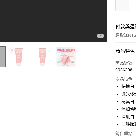
付款與運
超取滿NT$
付款方式
商品特色
信用卡一
商品編號
6956208
超商取貨
商品特色
LINE Pay
快速白
微米珍
Apple Pay
認真白
街口支付
添加傳
深度白
悠遊付
三胜肽
Google Pa
銷售重點