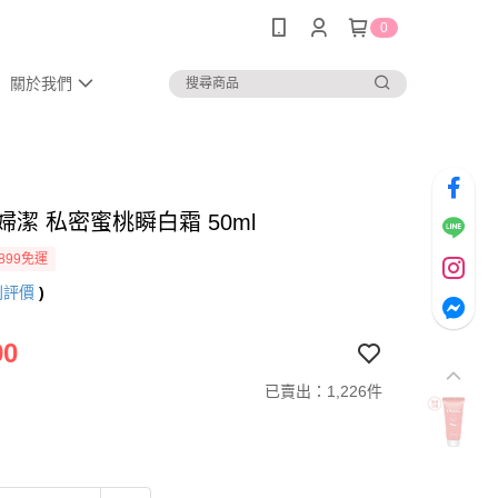
0
關於我們
LL婦潔 私密蜜桃瞬白霜 50ml
899免運
則評價
)
90
已賣出：1,226件