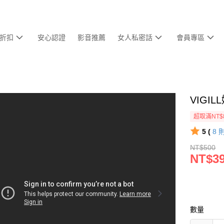
折扣
安心認證
影音推薦
女人私密話
會員專區
VIGI
超取滿NT$
5 (
8
NT$500
NT$3
數量