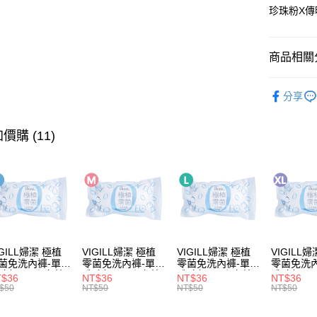
全盈+PAY
珍珠粉X傳
大哥付你
相關說明
商品相關分
【大哥付
AFTEE先
1.本服務
私密保養
2.付款方
相關說明
分享
流程，驗
人氣商品
【關於「A
ATM付款
完成交易
AFTEE
🤍水潤嫩
3.實際核
價購 (11)
便利好安
4.訂單成
１．簡單
男性私密
消。如遇
２．便利
運送方式
無法說明
３．安心
🎉新會員
【繳款方
全家取貨
1.分期款
【「AFT
醒簡訊。
每筆NT$6
１．於結帳
2.透過簡
付」結帳
帳／街口支
7-11取貨
２．訂單
３．收到繳
IGILL婦潔 極植
VIGILL婦潔 極植
VIGILL婦潔 極植
VIGILL
每筆NT$6
【注意事
／ATM／
菌免洗內褲-單入
零菌免洗內褲-單入
零菌免洗內褲-單入
零菌免洗
1.本服務
※ 請注意
包(S) ◇完美
體驗包(M) ◇完美
體驗包(L) ◇完美
體驗包(XL) ◇
T$36
NT$36
NT$36
NT$36
宅配
用戶於交
貼。零束縛◇
服貼。零束縛◇
服貼。零束縛◇
服貼。零
絡購買商品
$50
NT$50
NT$50
NT$50
款買賣價
先享後付
每筆NT$8
2.基於同
※ 交易是