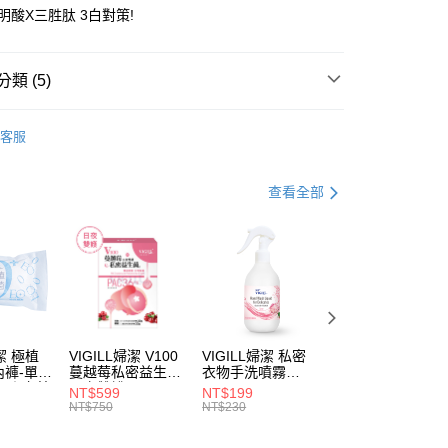
明酸X三胜肽 3白對策!
分期
類 (5)
你分期使用說明】
享後付
由台灣大哥大提供，台灣大哥大用戶可立即使用無須另外申請。
系列
🙆‍♀️私密完美護理系列
式選擇「大哥付你分期」，訂單成立後會自動跳轉到大哥付的交易
客服
證手機門號後，選擇欲分期的期數、繳款截止日，確認付款後即
推薦
FTEE先享後付」】
。
先享後付是「在收到商品之後才付款」的支付方式。 讓您購物簡單
白系列
准額度、可分期數及費用金額請依後續交易確認頁面所載為準。
心！
查看全部
立30分鐘內，如未前往確認交易或遇審核未通過，訂單將自動取
：不需註冊會員、不需綁卡、不需儲值。
清潔保養系列
「轉專審核」未通過狀況，表示未達大哥付你分期系統評分，恕
：只要手機號碼，簡訊認證，即可結帳。
評估內容。
：先確認商品／服務後，再付款。
免運｜必買明星商品
式說明】
付款
項不併入電信帳單，「大哥付你分期」於每月結算日後寄送繳費提
EE先享後付」結帳流程】
5，滿NT$899(含以上)免運費
方式選擇「AFTEE先享後付」後，將跳轉至「AFTEE先享後
訊連結打開帳單後，可選擇「超商條碼／台灣大直營門市／銀行轉
頁面，進行簡訊認證並確認金額後，即可完成結帳。
付／iPASS MONEY」等通路繳費。
付款
成立數日內，您將收到繳費通知簡訊。
費通知簡訊後14天內，點擊此簡訊中的連結，可透過四大超商
婦潔 極植
VIGILL婦潔 V100
VIGILL婦潔 私密
VIGILL婦潔 法式
5，滿NT$899(含以上)免運費
項】
網路銀行／等多元方式進行付款，方視為交易完成。
內褲-單入
蔓越莓私密益生菌-
衣物手洗噴霧
柔密除毛貼片組-
係由「台灣大哥大股份有限公司」（以下簡稱本公司）所提供，讓
：結帳手續完成當下不需立刻繳費，但若您需要取消訂單，請聯
完美
日夜雙護(20+20
250ml
密區專用
NT$599
NT$199
NT$240
易時，得透過本服務購買商品或服務，並由商店將買賣／分期付
束縛◇
粒/盒)
的店家。未經商家同意取消之訂單仍視為有效，需透過AFTEE
NT$750
NT$230
NT$280
金債權讓與本公司後，依約使用本公司帳單繳交帳款。
繳納相關費用。
5，滿NT$899(含以上)免運費
意付款使用「大哥付你分期」之契約關係目的，商店將以您的個人
否成功請以「AFTEE先享後付 」之結帳頁面顯示為準，若有關於