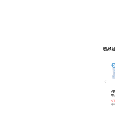
商品加
V
零
體驗
N
服
NT