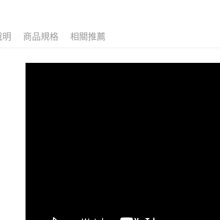
資料（包
是否繳費成
用，由本
付客戶支
3.完整用
【注意事
說明
商品規格
相關推薦
１．透過由
交易，需
求債權轉
２．關於
https://aft
３．未成
「AFTE
任。
４．使用「
即時審查
結果請求
５．嚴禁
形，恩沛
動。