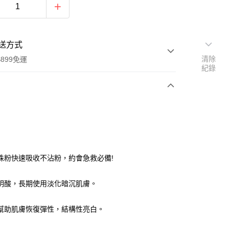
送方式
清除
899免運
紀錄
次付款
付款
珠粉快速吸收不沾粉，約會急救必備!
明酸，長期使用淡化暗沉肌膚。
幫助肌膚恢復彈性，結構性亮白。
y