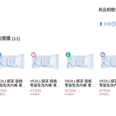
大哥付你
商品相關分
相關說明
除毛系列
【大哥付
AFTEE先
分享
1.本服務
📣官網熱
2.付款方
相關說明
流程，驗
【關於「A
價購 (11)
ATM付款
完成交易
AFTEE
3.實際核
便利好安
4.訂單成
１．簡單
消。如遇
２．便利
運送方式
無法說明
３．安心
【繳款方
全家取貨
1.分期款
【「AFT
醒簡訊。
每筆NT$6
１．於結帳
2.透過簡
付」結帳
帳／街口支
IGILL婦潔 極植
VIGILL婦潔 極植
VIGILL婦潔 極植
VIGILL
7-11取貨
２．訂單
菌免洗內褲-單入
零菌免洗內褲-單入
零菌免洗內褲-單入
零菌免洗
３．收到繳
每筆NT$6
包(S) ◇完美
體驗包(M) ◇完美
體驗包(L) ◇完美
體驗包(XL) ◇
【注意事
T$36
NT$36
NT$36
NT$36
／ATM／
貼。零束縛◇
服貼。零束縛◇
服貼。零束縛◇
服貼。零
$50
NT$50
NT$50
NT$50
1.本服務
※ 請注意
宅配
用戶於交
絡購買商品
款買賣價
先享後付
每筆NT$8
2.基於同
※ 交易是
資料（包
是否繳費成