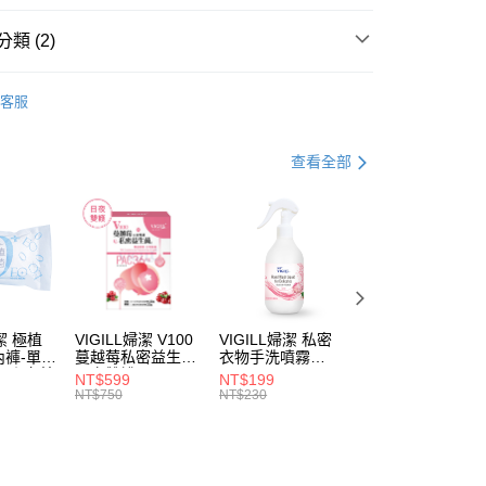
分期
類 (2)
除毛後保養
你分期使用說明】
享後付
客服
由台灣大哥大提供，台灣大哥大用戶可立即使用無須另外申請。
銷組合
除毛系列
式選擇「大哥付你分期」，訂單成立後會自動跳轉到大哥付的交易
證手機門號後，選擇欲分期的期數、繳款截止日，確認付款後即
FTEE先享後付」】
查看全部
。
先享後付是「在收到商品之後才付款」的支付方式。 讓您購物簡單
准額度、可分期數及費用金額請依後續交易確認頁面所載為準。
心！
立30分鐘內，如未前往確認交易或遇審核未通過，訂單將自動取
：不需註冊會員、不需綁卡、不需儲值。
「轉專審核」未通過狀況，表示未達大哥付你分期系統評分，恕
：只要手機號碼，簡訊認證，即可結帳。
評估內容。
：先確認商品／服務後，再付款。
式說明】
付款
項不併入電信帳單，「大哥付你分期」於每月結算日後寄送繳費提
EE先享後付」結帳流程】
5，滿NT$899(含以上)免運費
方式選擇「AFTEE先享後付」後，將跳轉至「AFTEE先享後
訊連結打開帳單後，可選擇「超商條碼／台灣大直營門市／銀行轉
頁面，進行簡訊認證並確認金額後，即可完成結帳。
付／iPASS MONEY」等通路繳費。
婦潔 極植
VIGILL婦潔 V100
VIGILL婦潔 私密
VIGILL婦潔 法式
付款
成立數日內，您將收到繳費通知簡訊。
內褲-單入
蔓越莓私密益生菌-
衣物手洗噴霧
柔密除毛貼片組-
費通知簡訊後14天內，點擊此簡訊中的連結，可透過四大超商
5，滿NT$899(含以上)免運費
完美
日夜雙護(20+20
250ml
密區專用
項】
NT$599
NT$199
NT$240
網路銀行／等多元方式進行付款，方視為交易完成。
束縛◇
粒/盒)
NT$750
NT$230
NT$280
係由「台灣大哥大股份有限公司」（以下簡稱本公司）所提供，讓
：結帳手續完成當下不需立刻繳費，但若您需要取消訂單，請聯
易時，得透過本服務購買商品或服務，並由商店將買賣／分期付
的店家。未經商家同意取消之訂單仍視為有效，需透過AFTEE
金債權讓與本公司後，依約使用本公司帳單繳交帳款。
繳納相關費用。
5，滿NT$899(含以上)免運費
意付款使用「大哥付你分期」之契約關係目的，商店將以您的個人
否成功請以「AFTEE先享後付 」之結帳頁面顯示為準，若有關於
含姓名、電話或地址）提供予台灣大哥大進項蒐集、處理及利
功／繳費後需取消欲退款等相關疑問，請聯繫「AFTEE先享後