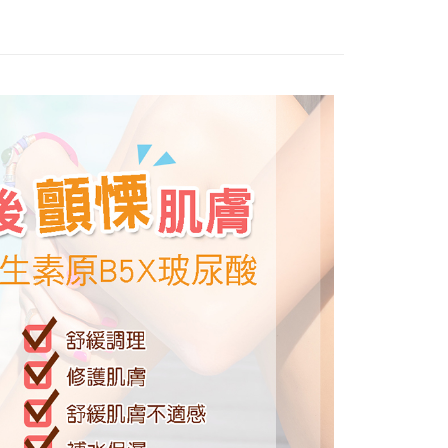
公司與您本人進行分期帳單所需資料之確認、核對及更正。
援中心」
https://netprotections.freshdesk.com/support/home
戶服務條款，請詳閱以下連結：
https://oppay.tw/userRule
項】
恩沛科技股份有限公司提供之「AFTEE先享後付」服務完成之
依本服務之必要範圍內提供個人資料，並將交易相關給付款項請
讓予恩沛科技股份有限公司。
個人資料處理事宜，請瀏覽以下網址：
ee.tw/terms/#terms3
年的使用者請事先徵得法定代理人或監護人之同意方可使用
E先享後付」，若未經同意申辦者引起之損失，本公司不負相關責
AFTEE先享後付」時，將依據個別帳號之用戶狀況，依本公司
核予不同之上限額度；若仍有額度不足之情形，本公司將視審查
用戶進行身份認證。
一人註冊多個帳號或使用他人資訊註冊。若發現惡意使用之情
科技股份有限公司將有權停止該用戶之使用額度並採取法律行