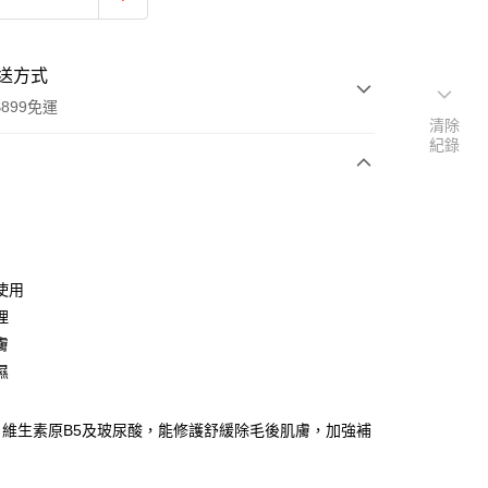
送方式
899免運
清除
紀錄
次付款
付款
使用
理
膚
濕
、維生素原B5及玻尿酸，能修護舒緩除毛後肌膚，加強補
y