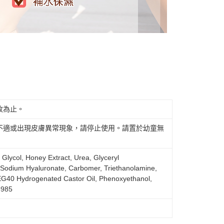
收為止。
不適或出現皮膚異常現象，請停止使用。請置於幼童無
 Glycol, Honey Extract, Urea, Glyceryl
, Sodium Hyaluronate, Carbomer, Triethanolamine,
G40 Hydrogenated Castor Oil, Phenoxyethanol,
5985