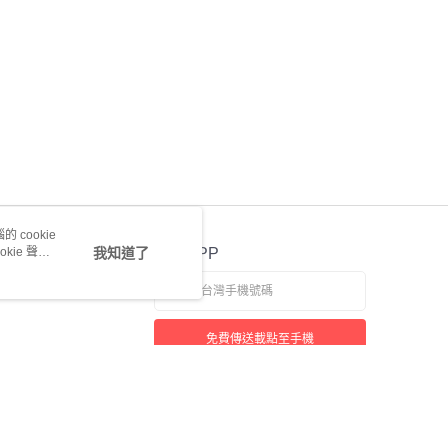
 cookie
kie 聲明
我知道了
官方APP
免費傳送載點至手機
若接到可疑電話，請洽詢165反詐騙專線
本站最佳瀏覽環境請使用 Google Chrome、Firefox 或 Edge 以上版本