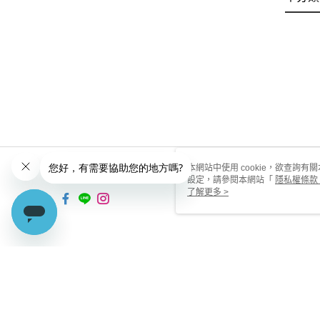
本網站中使用 cookie，欲查詢有關
設定，請參閱本網站「
隱私權條款
使用 cookie。
了解更多 >
TW-MWG1-67-53 Web2.0 De
© 2026 by 深展國際行銷有限公司