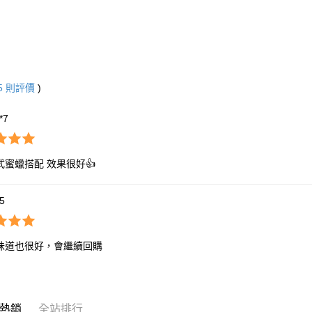
5
則評價
)
**7
式蜜蠟搭配 效果很好👍
*5
味道也很好，會繼續回購
熱銷
全站排行