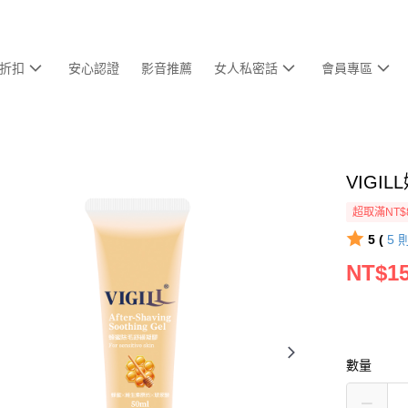
折扣
安心認證
影音推薦
女人私密話
會員專區
VIGI
超取滿NT$
5 (
5
NT$1
數量