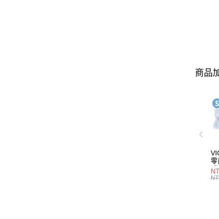
商品加
V
零
體驗
N
服
NT