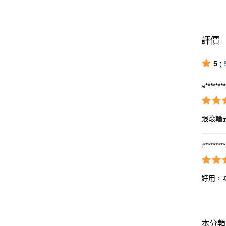
評價
5
(
a*******
跟滾輪
i********
好用，
本分類