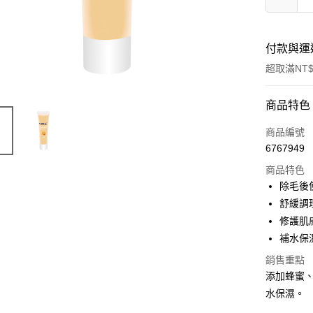
付款與運
超取滿NT$
付款方式
商品特色
信用卡一
商品編號
6767949
超商取貨
商品特色
LINE Pay
除毛後
舒緩調
Apple Pay
修護肌
街口支付
補水保
悠遊付
銷售重點
添加蜂蜜
Google Pa
水保濕。
全盈+PAY