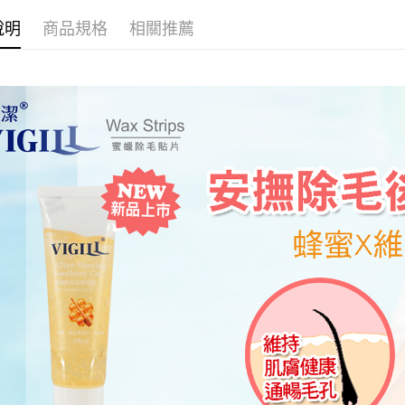
用，由本
付客戶支
3.完整用
說明
商品規格
相關推薦
【注意事
１．透過由
交易，需
求債權轉
２．關於
https://aft
３．未成
「AFTE
任。
４．使用「
即時審查
結果請求
５．嚴禁
形，恩沛
動。