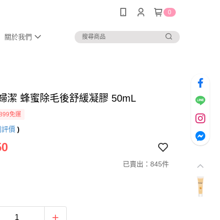
0
關於我們
LL婦潔 蜂蜜除毛後舒緩凝膠 50mL
899免運
則評價
)
50
已賣出：845件