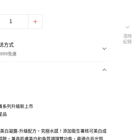
清除
紀錄
送方式
899免運
次付款
付款
養系列升級新上市
星品
效美白凝露-升級配方，究極水感！添加衛生署核可美白成
鹼醯胺，兼具肌膚美白和角質調理雙功能，最適合非光照