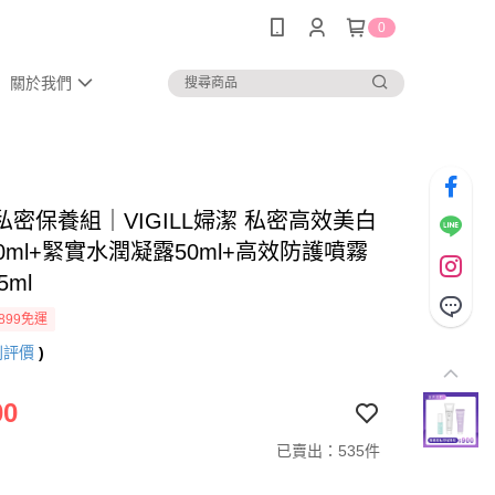
0
關於我們
私密保養組｜VIGILL婦潔 私密高效美白
0ml+緊實水潤凝露50ml+高效防護噴霧
5ml
899免運
則評價
)
00
已賣出：535件