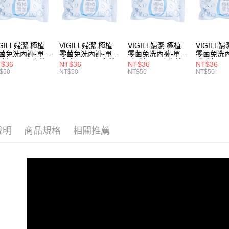
宅配
用戶於交
絡購買商品
💜緊實澎
款買賣價
先享後付
每筆NT$8
2.基於同
💙夏日涼
※ 交易是
資料（包
是否繳費成
用，由本
付客戶支
IGILL婦潔 極植
VIGILL婦潔 極植
VIGILL婦潔 極植
VIGILL
3.完整用
菌免洗內褲-單入
零菌免洗內褲-單入
零菌免洗內褲-單入
零菌免洗
包(S) ◇完美
體驗包(M) ◇完美
體驗包(L) ◇完美
體驗包(XL) ◇
【注意事
T$36
NT$36
NT$36
NT$36
貼。零束縛◇
服貼。零束縛◇
服貼。零束縛◇
服貼。零
１．透過由
$50
NT$50
NT$50
NT$50
交易，需
求債權轉
２．關於
https://aft
３．未成
「AFTE
說明
商品規格
相關推薦
任。
４．使用「
即時審查
結果請求
５．嚴禁
形，恩沛
動。