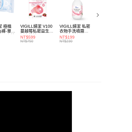
易時，得透過本服務購買商品或服務，並由商店將買賣／分期付
的店家。未經商家同意取消之訂單仍視為有效，需透過AFTEE
潤系列
金債權讓與本公司後，依約使用本公司帳單繳交帳款。
繳納相關費用。
5，滿NT$899(含以上)免運費
意付款使用「大哥付你分期」之契約關係目的，商店將以您的個人
感系列
否成功請以「AFTEE先享後付 」之結帳頁面顯示為準，若有關於
含姓名、電話或地址）提供予台灣大哥大進項蒐集、處理及利
功／繳費後需取消欲退款等相關疑問，請聯繫「AFTEE先享後
公司與您本人進行分期帳單所需資料之確認、核對及更正。
援中心」
https://netprotections.freshdesk.com/support/home
婦潔 極植
VIGILL婦潔 V100
VIGILL婦潔 私密
VIGILL婦潔 法式
戶服務條款，請詳閱以下連結：
https://oppay.tw/userRule
內褲-單入
蔓越莓私密益生菌-
衣物手洗噴霧
柔密除毛貼片組-
完美
日夜雙護(20+20
250ml
密區專用
項】
NT$599
NT$199
NT$240
束縛◇
粒/盒)
恩沛科技股份有限公司提供之「AFTEE先享後付」服務完成之
NT$750
NT$230
NT$280
依本服務之必要範圍內提供個人資料，並將交易相關給付款項請
讓予恩沛科技股份有限公司。
個人資料處理事宜，請瀏覽以下網址：
ee.tw/terms/#terms3
年的使用者請事先徵得法定代理人或監護人之同意方可使用
E先享後付」，若未經同意申辦者引起之損失，本公司不負相關責
AFTEE先享後付」時，將依據個別帳號之用戶狀況，依本公司
核予不同之上限額度；若仍有額度不足之情形，本公司將視審查
用戶進行身份認證。
一人註冊多個帳號或使用他人資訊註冊。若發現惡意使用之情
科技股份有限公司將有權停止該用戶之使用額度並採取法律行