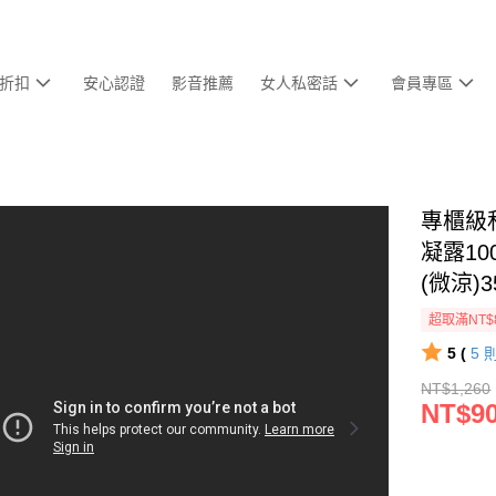
折扣
安心認證
影音推薦
女人私密話
會員專區
專櫃級
凝露10
(微涼)3
超取滿NT$
5 (
5
NT$1,260
NT$9