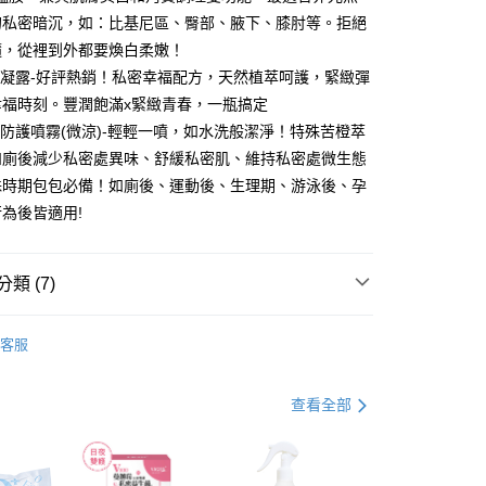
的私密暗沉，如：比基尼區、臀部、腋下、膝肘等。拒絕
y
隨，從裡到外都要煥白柔嫩！
潤凝露-好評熱銷！私密幸福配方，天然植萃呵護，緊緻彈
幸福時刻。豐潤飽滿x緊緻青春，一瓶搞定
分期
淨防護噴霧(微涼)-輕輕一噴，如水洗般潔淨！特殊苦橙萃
如廁後減少私密處異味、舒緩私密肌、維持私密處微生態
你分期使用說明】
享後付
由台灣大哥大提供，台灣大哥大用戶可立即使用無須另外申請。
殊時期包包必備！如廁後、運動後、生理期、游泳後、孕
式選擇「大哥付你分期」，訂單成立後會自動跳轉到大哥付的交易
為後皆適用!
證手機門號後，選擇欲分期的期數、繳款截止日，確認付款後即
FTEE先享後付」】
。
先享後付是「在收到商品之後才付款」的支付方式。 讓您購物簡單
准額度、可分期數及費用金額請依後續交易確認頁面所載為準。
心！
立30分鐘內，如未前往確認交易或遇審核未通過，訂單將自動取
類 (7)
：不需註冊會員、不需綁卡、不需儲值。
「轉專審核」未通過狀況，表示未達大哥付你分期系統評分，恕
：只要手機號碼，簡訊認證，即可結帳。
評估內容。
銷組合
：先確認商品／服務後，再付款。
私密保養系列
式說明】
客服
付款
項不併入電信帳單，「大哥付你分期」於每月結算日後寄送繳費提
推薦
EE先享後付」結帳流程】
5，滿NT$899(含以上)免運費
方式選擇「AFTEE先享後付」後，將跳轉至「AFTEE先享後
惠專區⏰
訊連結打開帳單後，可選擇「超商條碼／台灣大直營門市／銀行轉
頁面，進行簡訊認證並確認金額後，即可完成結帳。
查看全部
付／iPASS MONEY」等通路繳費。
付款
成立數日內，您將收到繳費通知簡訊。
系列
私密噴霧系列
費通知簡訊後14天內，點擊此簡訊中的連結，可透過四大超商
5，滿NT$899(含以上)免運費
項】
網路銀行／等多元方式進行付款，方視為交易完成。
白系列
係由「台灣大哥大股份有限公司」（以下簡稱本公司）所提供，讓
：結帳手續完成當下不需立刻繳費，但若您需要取消訂單，請聯