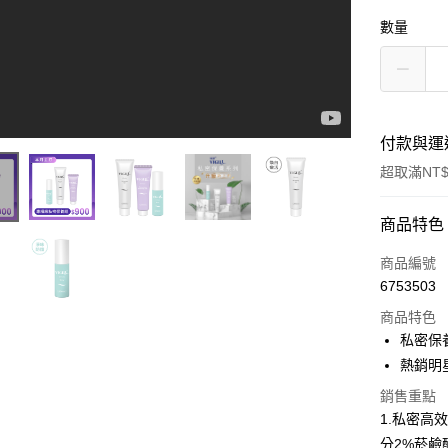
數量
付款與運
超取滿NT$
付款方式
商品特色
信用卡一
商品編號
6753503
超商取貨
商品特色
LINE Pay
私密保
熱銷明
Apple Pay
銷售重點
街口支付
1.私密高
分2%菸
悠遊付