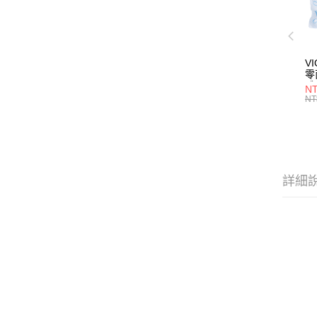
V
零
體驗
N
服
NT
詳細