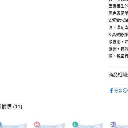
因素產生
Google Pa
黑色素尾
全盈+PAY
2.緊實水
潤，滿足
大哥付你
3.高效舒
相關說明
取技術，
【大哥付
AFTEE先
1.本服務
健康，特
2.付款方
相關說明
期、親密行
流程，驗
【關於「A
ATM付款
完成交易
AFTEE
3.實際核
便利好安
4.訂單成
商品相關分
１．簡單
消。如遇
２．便利
運送方式
無法說明
📣官網熱
３．安心
【繳款方
分享
全家取貨
1.分期款
人氣商品
【「AFT
醒簡訊。
每筆NT$6
１．於結帳
⏰限時特
2.透過簡
價購 (11)
付」結帳
帳／街口支
7-11取貨
２．訂單
私密保養
３．收到繳
每筆NT$6
【注意事
／ATM／
🤍水潤嫩
1.本服務
※ 請注意