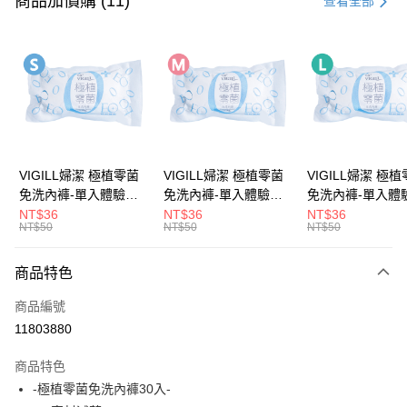
商品加價購 (11)
查看全部
超商取貨付款
LINE Pay
Apple Pay
街口支付
悠遊付
VIGILL婦潔 極植零菌
VIGILL婦潔 極植零菌
VIGILL婦潔 極
免洗內褲-單入體驗包
免洗內褲-單入體驗包
免洗內褲-單入體
Google Pay
(S) ◇完美服貼。零束
(M) ◇完美服貼。零束
(L) ◇完美服貼。零束
NT$36
NT$36
NT$36
NT$50
NT$50
NT$50
縛◇
縛◇
縛◇
全盈+PAY
大哥付你分期
商品特色
相關說明
商品編號
【大哥付你分期使用說明】
AFTEE先享後付
1.本服務由台灣大哥大提供，台灣大哥大用戶可立即使用無須另外申請。
11803880
2.付款方式選擇「大哥付你分期」，訂單成立後會自動跳轉到大哥付的交易
相關說明
流程，驗證手機門號後，選擇欲分期的期數、繳款截止日，確認付款後即完
商品特色
【關於「AFTEE先享後付」】
成交易。
ATM付款
AFTEE先享後付是「在收到商品之後才付款」的支付方式。 讓您購物簡單
-極植零菌免洗內褲30入-
3.實際核准額度、可分期數及費用金額請依後續交易確認頁面所載為準。
便利好安心！