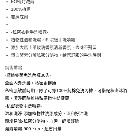
4.訂單成立30分鐘內，如未前往確認交易或遇審核未通過，訂單將自動取
EO密封滅菌
１．簡單：不需註冊會員、不需綁卡、不需儲值。
運送方式
消。如遇「轉專審核」未通過狀況，表示未達大哥付你分期系統評分，恕無
２．便利：只要手機號碼，簡訊認證，即可結帳。
100%植棉
法說明評估內容。
３．安心：先確認商品／服務後，再付款。
全家取貨付款
雙層底襯
【繳款方式說明】
1.分期款項不併入電信帳單，「大哥付你分期」於每月結算日後寄送繳費提
每筆NT$65，滿NT$899(含以上)免運費
【「AFTEE先享後付」結帳流程】
醒簡訊。
１．於結帳方式選擇「AFTEE先享後付」後，將跳轉至「AFTEE先享後付」
-私密衣物手洗噴霧-
2.透過簡訊連結打開帳單後，可選擇「超商條碼／台灣大直營門市／銀行轉
7-11取貨付款
結帳頁面，進行簡訊認證並確認金額後，即可完成結帳。
帳／街口支付／iPASS MONEY」等通路繳費。
植物性溫和洗潔，卸妝級手洗噴霧
２．訂單成立數日內，您將收到繳費通知簡訊。
每筆NT$65，滿NT$899(含以上)免運費
３．收到繳費通知簡訊後14天內，點擊此簡訊中的連結，可透過四大超商／
添加大馬士革玫瑰香氛清新香氛，去味不殘留
【注意事項】
ATM／網路銀行／等多元方式進行付款，方視為交易完成。
蛋白酵素分解私密分泌物，給您舒服的手洗時刻
宅配
1.本服務係由「台灣大哥大股份有限公司」（以下簡稱本公司）所提供，讓
※ 請注意：結帳手續完成當下不需立刻繳費，但若您需要取消訂單，請聯絡
用戶於交易時，得透過本服務購買商品或服務，並由商店將買賣／分期付款
每筆NT$85，滿NT$899(含以上)免運費
購買商品的店家。未經商家同意取消之訂單仍視為有效，需透過AFTEE先享
買賣價金債權讓與本公司後，依約使用本公司帳單繳交帳款。
銷售重點
後付繳納相關費用。
2.基於同意付款使用「大哥付你分期」之契約關係目的，商店將以您的個人
※ 交易是否成功請以「AFTEE先享後付 」之結帳頁面顯示為準，若有關於
-極植零菌免洗內褲30入-
資料（包含姓名、電話或地址）提供予台灣大哥大進項蒐集、處理及利用，
是否繳費成功／繳費後需取消欲退款等相關疑問，請聯繫「AFTEE先享後付
全面內外洗護，私密更健康
由本公司與您本人進行分期帳單所需資料之確認、核對及更正。
客戶支援中心」
https://netprotections.freshdesk.com/support/home
3.完整用戶服務條款，請詳閱以下連結：
https://oppay.tw/userRule
私密肌敏感時期，除了可穿100%純棉免洗內褲，可搭配私密沐浴
【注意事項】
露，潔淨同時維持私密微生態健康
１．透過由恩沛科技股份有限公司提供之「AFTEE先享後付」服務完成之交
-私密衣物手洗噴霧-
易，需依本服務之必要範圍內提供個人資料，並將交易相關給付款項請求債
權轉讓予恩沛科技股份有限公司。
溫和洗淨-添加植物性洗潔成分，溫和好沖洗
２．關於個人資料處理事宜，請瀏覽以下網址：
頑垢易除-私密分泌物、血污，輕噴好除
https://aftee.tw/terms/#terms3
濃縮噴霧-900下up，超省用量
３．未成年的使用者請事先徵得法定代理人或監護人之同意方可使用
「AFTEE先享後付」，若未經同意申辦者引起之損失，本公司不負相關責