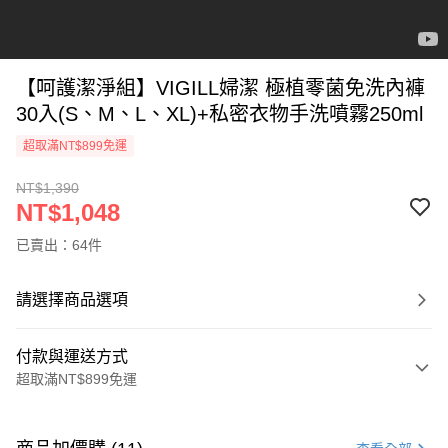
【呵護潔淨組】VIGILL婦潔 極植零菌免洗內褲
30入(S、M、L、XL)+私密衣物手洗噴霧250ml
超取滿NT$899免運
NT$1,390
NT$1,048
已賣出：64件
請選擇商品選項
付款與運送方式
超取滿NT$899免運
付款方式
信用卡一次付款