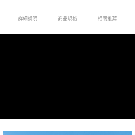
任。
４．使用「AFTEE先享後付」時，將依據個別帳號之用戶狀況，依本公司即
時審查核予不同之上限額度；若仍有額度不足之情形，本公司將視審查結果
詳細說明
商品規格
相關推薦
請求用戶進行身份認證。
５．嚴禁一人註冊多個帳號或使用他人資訊註冊。若發現惡意使用之情形，
恩沛科技股份有限公司將有權停止該用戶之使用額度並採取法律行動。