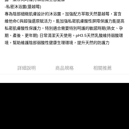
任。
-私密沐浴露(蔓越莓)
４．使用「AFTEE先享後付」時，將依據個別帳號之用戶狀況，依本公司即
專為陰部細緻肌膚設計的沐浴露，加強配方萃取天然蔓越莓，富含
時審查核予不同之上限額度；若仍有額度不足之情形，本公司將視審查結果
請求用戶進行身份認證。
維他命C與超強還原賦活力，能加強私密肌膚酸性屏障保護力能提高
５．嚴禁一人註冊多個帳號或使用他人資訊註冊。若發現惡意使用之情形，
私密肌膚酸性保護力，特別適合需要特別呵護的敏感時期(熟女、孕
恩沛科技股份有限公司將有權停止該用戶之使用額度並採取法律行動。
期、產後、更年期) 日常清潔天天使用，pH3.5天然乳酸維持弱酸環
境，幫助維護陰部弱酸性健康生理環境，提升天然的防護力
詳細說明
商品規格
相關推薦