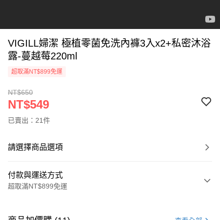
VIGILL婦潔 極植零菌免洗內褲3入x2+私密沐浴
露-蔓越莓220ml
超取滿NT$899免運
NT$650
NT$549
已賣出：21件
請選擇商品選項
付款與運送方式
超取滿NT$899免運
付款方式
信用卡一次付款