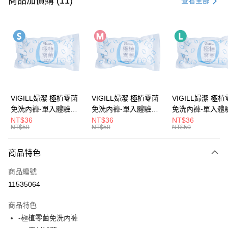
商品加價購 (11)
查看全部
超商取貨付款
LINE Pay
Apple Pay
街口支付
悠遊付
VIGILL婦潔 極植零菌
VIGILL婦潔 極植零菌
VIGILL婦潔 極
免洗內褲-單入體驗包
免洗內褲-單入體驗包
免洗內褲-單入體
Google Pay
(S) ◇完美服貼。零束
(M) ◇完美服貼。零束
(L) ◇完美服貼。零束
NT$36
NT$36
NT$36
NT$50
NT$50
NT$50
縛◇
縛◇
縛◇
全盈+PAY
大哥付你分期
商品特色
相關說明
商品編號
【大哥付你分期使用說明】
AFTEE先享後付
1.本服務由台灣大哥大提供，台灣大哥大用戶可立即使用無須另外申請。
11535064
2.付款方式選擇「大哥付你分期」，訂單成立後會自動跳轉到大哥付的交易
相關說明
流程，驗證手機門號後，選擇欲分期的期數、繳款截止日，確認付款後即完
商品特色
【關於「AFTEE先享後付」】
成交易。
ATM付款
AFTEE先享後付是「在收到商品之後才付款」的支付方式。 讓您購物簡單
-極植零菌免洗內褲
3.實際核准額度、可分期數及費用金額請依後續交易確認頁面所載為準。
便利好安心！