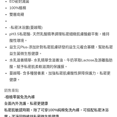
4.訂單成立30分鐘內，如未前往確認交易或遇審核未通過，訂單將自動取
EO密封滅菌
１．簡單：不需註冊會員、不需綁卡、不需儲值。
運送方式
消。如遇「轉專審核」未通過狀況，表示未達大哥付你分期系統評分，恕無
２．便利：只要手機號碼，簡訊認證，即可結帳。
100%植棉
法說明評估內容。
３．安心：先確認商品／服務後，再付款。
全家取貨付款
雙層底襯
【繳款方式說明】
1.分期款項不併入電信帳單，「大哥付你分期」於每月結算日後寄送繳費提
每筆NT$65，滿NT$899(含以上)免運費
【「AFTEE先享後付」結帳流程】
醒簡訊。
１．於結帳方式選擇「AFTEE先享後付」後，將跳轉至「AFTEE先享後付」
-私密沐浴露(蔓越莓)
2.透過簡訊連結打開帳單後，可選擇「超商條碼／台灣大直營門市／銀行轉
7-11取貨付款
結帳頁面，進行簡訊認證並確認金額後，即可完成結帳。
帳／街口支付／iPASS MONEY」等通路繳費。
pH3.5私密酸- 天然乳酸精準調理私密細緻肌膚酸鹼平衡，維持
２．訂單成立數日內，您將收到繳費通知簡訊。
每筆NT$65，滿NT$899(含以上)免運費
３．收到繳費通知簡訊後14天內，點擊此簡訊中的連結，可透過四大超商／
酸性環境。
【注意事項】
ATM／網路銀行／等多元方式進行付款，方視為交易完成。
益生元Plus-添加針對私密肌膚研發的益生元複合寡糖，幫助私密
宅配
1.本服務係由「台灣大哥大股份有限公司」（以下簡稱本公司）所提供，讓
※ 請注意：結帳手續完成當下不需立刻繳費，但若您需要取消訂單，請聯絡
用戶於交易時，得透過本服務購買商品或服務，並由商店將買賣／分期付款
益生菌微生態健康。
每筆NT$85，滿NT$899(含以上)免運費
購買商品的店家。未經商家同意取消之訂單仍視為有效，需透過AFTEE先享
買賣價金債權讓與本公司後，依約使用本公司帳單繳交帳款。
後付繳納相關費用。
水乳滋養精華- 水乳精華含滋養油、牛奶萃取Lactose及游離脂肪
2.基於同意付款使用「大哥付你分期」之契約關係目的，商店將以您的個人
※ 交易是否成功請以「AFTEE先享後付 」之結帳頁面顯示為準，若有關於
資料（包含姓名、電話或地址）提供予台灣大哥大進項蒐集、處理及利用，
酸，賦予私密肌柔軟滋潤的保護膜。
是否繳費成功／繳費後需取消欲退款等相關疑問，請聯繫「AFTEE先享後付
由本公司與您本人進行分期帳單所需資料之確認、核對及更正。
蔓越莓- 含多種營養素，加強私密肌膚酸性屏障保護力，私密更
客戶支援中心」
https://netprotections.freshdesk.com/support/home
3.完整用戶服務條款，請詳閱以下連結：
https://oppay.tw/userRule
健康。
【注意事項】
１．透過由恩沛科技股份有限公司提供之「AFTEE先享後付」服務完成之交
銷售重點
易，需依本服務之必要範圍內提供個人資料，並將交易相關給付款項請求債
權轉讓予恩沛科技股份有限公司。
-極植零菌免洗內褲
２．關於個人資料處理事宜，請瀏覽以下網址：
全面內外洗護，私密更健康
https://aftee.tw/terms/#terms3
私密肌敏感時期，除了可穿100%純棉免洗內褲，可搭配私密沐浴
３．未成年的使用者請事先徵得法定代理人或監護人之同意方可使用
「AFTEE先享後付」，若未經同意申辦者引起之損失，本公司不負相關責
露，潔淨同時維持私密微生態健康