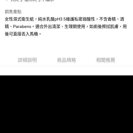
1.分期款項不併入電信帳單，「大哥付你分期」於每月結算日後寄送繳費提
每筆NT$65，滿NT$899(含以上)免運費
【「AFTEE先享後付」結帳流程】
醒簡訊。
銷售重點
１．於結帳方式選擇「AFTEE先享後付」後，將跳轉至「AFTEE先享後付」
2.透過簡訊連結打開帳單後，可選擇「超商條碼／台灣大直營門市／銀行轉
7-11取貨付款
結帳頁面，進行簡訊認證並確認金額後，即可完成結帳。
女性濕式衛生紙，純水乳酸pH3.5維護私密弱酸性，不含香精、酒
帳／街口支付／iPASS MONEY」等通路繳費。
２．訂單成立數日內，您將收到繳費通知簡訊。
每筆NT$65，滿NT$899(含以上)免運費
精、Parabens。適合外出清潔、生理期使用，如廁後擦拭肌膚，用
３．收到繳費通知簡訊後14天內，點擊此簡訊中的連結，可透過四大超商／
【注意事項】
後可直接丟入馬桶。
ATM／網路銀行／等多元方式進行付款，方視為交易完成。
宅配
1.本服務係由「台灣大哥大股份有限公司」（以下簡稱本公司）所提供，讓
※ 請注意：結帳手續完成當下不需立刻繳費，但若您需要取消訂單，請聯絡
用戶於交易時，得透過本服務購買商品或服務，並由商店將買賣／分期付款
每筆NT$85，滿NT$899(含以上)免運費
購買商品的店家。未經商家同意取消之訂單仍視為有效，需透過AFTEE先享
買賣價金債權讓與本公司後，依約使用本公司帳單繳交帳款。
後付繳納相關費用。
2.基於同意付款使用「大哥付你分期」之契約關係目的，商店將以您的個人
※ 交易是否成功請以「AFTEE先享後付 」之結帳頁面顯示為準，若有關於
資料（包含姓名、電話或地址）提供予台灣大哥大進項蒐集、處理及利用，
詳細說明
商品規格
相關推薦
是否繳費成功／繳費後需取消欲退款等相關疑問，請聯繫「AFTEE先享後付
由本公司與您本人進行分期帳單所需資料之確認、核對及更正。
客戶支援中心」
https://netprotections.freshdesk.com/support/home
3.完整用戶服務條款，請詳閱以下連結：
https://oppay.tw/userRule
【注意事項】
１．透過由恩沛科技股份有限公司提供之「AFTEE先享後付」服務完成之交
易，需依本服務之必要範圍內提供個人資料，並將交易相關給付款項請求債
權轉讓予恩沛科技股份有限公司。
２．關於個人資料處理事宜，請瀏覽以下網址：
https://aftee.tw/terms/#terms3
３．未成年的使用者請事先徵得法定代理人或監護人之同意方可使用
「AFTEE先享後付」，若未經同意申辦者引起之損失，本公司不負相關責
任。
４．使用「AFTEE先享後付」時，將依據個別帳號之用戶狀況，依本公司即
時審查核予不同之上限額度；若仍有額度不足之情形，本公司將視審查結果