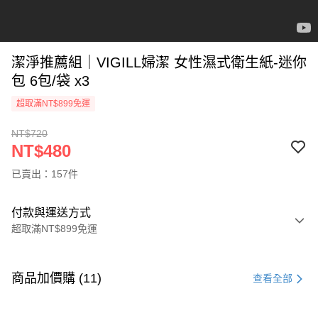
潔淨推薦組｜VIGILL婦潔 女性濕式衛生紙-迷你
包 6包/袋 x3
超取滿NT$899免運
NT$720
NT$480
已賣出：157件
付款與運送方式
超取滿NT$899免運
付款方式
信用卡一次付款
商品加價購 (11)
查看全部
超商取貨付款