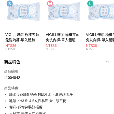
LINE Pay
Apple Pay
街口支付
悠遊付
VIGILL婦潔 極植零菌
VIGILL婦潔 極植零菌
VIGILL婦潔 極
免洗內褲-單入體驗包
免洗內褲-單入體驗包
免洗內褲-單入體
Google Pay
(S) ◇完美服貼。零束
(M) ◇完美服貼。零束
(L) ◇完美服貼。零束
NT$36
NT$36
NT$36
NT$50
NT$50
NT$50
縛◇
縛◇
縛◇
全盈+PAY
大哥付你分期
商品特色
相關說明
商品編號
【大哥付你分期使用說明】
AFTEE先享後付
1.本服務由台灣大哥大提供，台灣大哥大用戶可立即使用無須另外申請。
11004842
2.付款方式選擇「大哥付你分期」，訂單成立後會自動跳轉到大哥付的交易
相關說明
流程，驗證手機門號後，選擇欲分期的期數、繳款截止日，確認付款後即完
商品特色
【關於「AFTEE先享後付」】
成交易。
ATM付款
AFTEE先享後付是「在收到商品之後才付款」的支付方式。 讓您購物簡單
純水-8道純化過程的EDI 水，清爽超潔淨
3.實際核准額度、可分期數及費用金額請依後續交易確認頁面所載為準。
便利好安心！
4.訂單成立30分鐘內，如未前往確認交易或遇審核未通過，訂單將自動取
乳酸-pH3.5~4.5女性私密微生態平衡
１．簡單：不需註冊會員、不需綁卡、不需儲值。
運送方式
消。如遇「轉專審核」未通過狀況，表示未達大哥付你分期系統評分，恕無
２．便利：只要手機號碼，簡訊認證，即可結帳。
便利-迷你包裝好攜帶
法說明評估內容。
３．安心：先確認商品／服務後，再付款。
全家取貨付款
大尺寸-紙巾尺寸不縮水
【繳款方式說明】