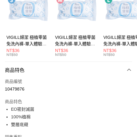
LINE Pay
Apple Pay
街口支付
悠遊付
VIGILL婦潔 極植零菌
VIGILL婦潔 極植零菌
VIGILL婦潔 極
免洗內褲-單入體驗包
免洗內褲-單入體驗包
免洗內褲-單入體
Google Pay
(S) ◇完美服貼。零束
(M) ◇完美服貼。零束
(L) ◇完美服貼。零束
NT$36
NT$36
NT$36
NT$50
NT$50
NT$50
縛◇
縛◇
縛◇
全盈+PAY
大哥付你分期
商品特色
相關說明
商品編號
【大哥付你分期使用說明】
AFTEE先享後付
1.本服務由台灣大哥大提供，台灣大哥大用戶可立即使用無須另外申請。
10479876
2.付款方式選擇「大哥付你分期」，訂單成立後會自動跳轉到大哥付的交易
相關說明
流程，驗證手機門號後，選擇欲分期的期數、繳款截止日，確認付款後即完
商品特色
【關於「AFTEE先享後付」】
成交易。
ATM付款
AFTEE先享後付是「在收到商品之後才付款」的支付方式。 讓您購物簡單
EO密封滅菌
3.實際核准額度、可分期數及費用金額請依後續交易確認頁面所載為準。
便利好安心！
4.訂單成立30分鐘內，如未前往確認交易或遇審核未通過，訂單將自動取
100%植棉
１．簡單：不需註冊會員、不需綁卡、不需儲值。
運送方式
消。如遇「轉專審核」未通過狀況，表示未達大哥付你分期系統評分，恕無
２．便利：只要手機號碼，簡訊認證，即可結帳。
雙層底襯
法說明評估內容。
３．安心：先確認商品／服務後，再付款。
全家取貨付款
【繳款方式說明】
銷售重點