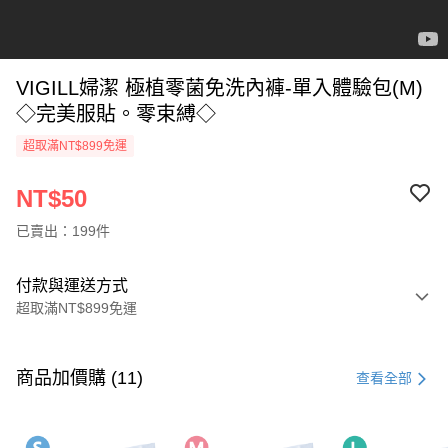
VIGILL婦潔 極植零菌免洗內褲-單入體驗包(M)
◇完美服貼。零束縛◇
超取滿NT$899免運
NT$50
已賣出：199件
付款與運送方式
超取滿NT$899免運
付款方式
信用卡一次付款
商品加價購 (11)
查看全部
超商取貨付款