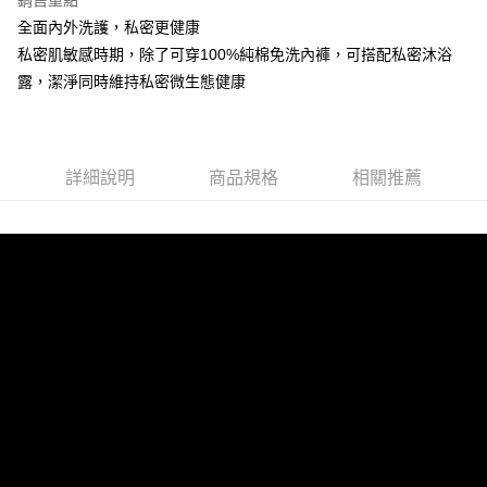
1.分期款項不併入電信帳單，「大哥付你分期」於每月結算日後寄送繳費提
每筆NT$65，滿NT$899(含以上)免運費
【「AFTEE先享後付」結帳流程】
醒簡訊。
全面內外洗護，私密更健康
１．於結帳方式選擇「AFTEE先享後付」後，將跳轉至「AFTEE先享後付」
2.透過簡訊連結打開帳單後，可選擇「超商條碼／台灣大直營門市／銀行轉
7-11取貨付款
結帳頁面，進行簡訊認證並確認金額後，即可完成結帳。
私密肌敏感時期，除了可穿100%純棉免洗內褲，可搭配私密沐浴
帳／街口支付／iPASS MONEY」等通路繳費。
２．訂單成立數日內，您將收到繳費通知簡訊。
每筆NT$65，滿NT$899(含以上)免運費
露，潔淨同時維持私密微生態健康
３．收到繳費通知簡訊後14天內，點擊此簡訊中的連結，可透過四大超商／
【注意事項】
ATM／網路銀行／等多元方式進行付款，方視為交易完成。
宅配
1.本服務係由「台灣大哥大股份有限公司」（以下簡稱本公司）所提供，讓
※ 請注意：結帳手續完成當下不需立刻繳費，但若您需要取消訂單，請聯絡
用戶於交易時，得透過本服務購買商品或服務，並由商店將買賣／分期付款
每筆NT$85，滿NT$899(含以上)免運費
購買商品的店家。未經商家同意取消之訂單仍視為有效，需透過AFTEE先享
買賣價金債權讓與本公司後，依約使用本公司帳單繳交帳款。
後付繳納相關費用。
詳細說明
商品規格
相關推薦
2.基於同意付款使用「大哥付你分期」之契約關係目的，商店將以您的個人
※ 交易是否成功請以「AFTEE先享後付 」之結帳頁面顯示為準，若有關於
資料（包含姓名、電話或地址）提供予台灣大哥大進項蒐集、處理及利用，
是否繳費成功／繳費後需取消欲退款等相關疑問，請聯繫「AFTEE先享後付
由本公司與您本人進行分期帳單所需資料之確認、核對及更正。
客戶支援中心」
https://netprotections.freshdesk.com/support/home
3.完整用戶服務條款，請詳閱以下連結：
https://oppay.tw/userRule
【注意事項】
１．透過由恩沛科技股份有限公司提供之「AFTEE先享後付」服務完成之交
易，需依本服務之必要範圍內提供個人資料，並將交易相關給付款項請求債
權轉讓予恩沛科技股份有限公司。
２．關於個人資料處理事宜，請瀏覽以下網址：
https://aftee.tw/terms/#terms3
３．未成年的使用者請事先徵得法定代理人或監護人之同意方可使用
「AFTEE先享後付」，若未經同意申辦者引起之損失，本公司不負相關責
任。
４．使用「AFTEE先享後付」時，將依據個別帳號之用戶狀況，依本公司即
時審查核予不同之上限額度；若仍有額度不足之情形，本公司將視審查結果
請求用戶進行身份認證。