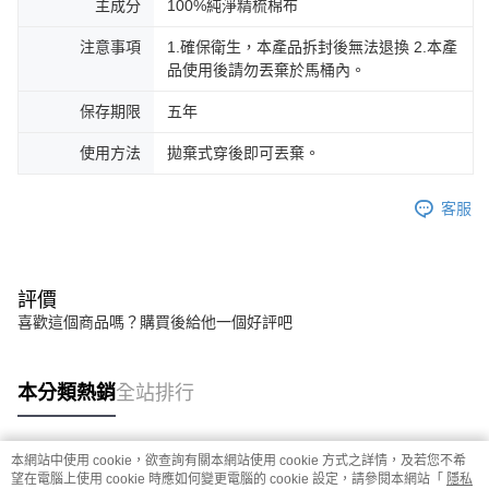
主成分
100%純淨精梳棉布
注意事項
1.確保衛生，本產品拆封後無法退換 2.本產
品使用後請勿丟棄於馬桶內。
保存期限
五年
使用方法
拋棄式穿後即可丟棄。
客服
評價
喜歡這個商品嗎？購買後給他一個好評吧
本分類熱銷
全站排行
本網站中使用 cookie，欲查詢有關本網站使用 cookie 方式之詳情，及若您不希
熱門標籤
望在電腦上使用 cookie 時應如何變更電腦的 cookie 設定，請參閱本網站「
隱私